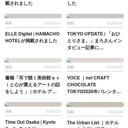
載されました
した
掲載
2026.05.14
掲載
2026.05.14
ELLE Digital |
HAMACHO
TOKYO UPDATE |
「おひ
HOTELが掲載されました
とりさま。」まろさんイン
タビュー記事に
HAMACHO HOTELが登場
掲載
2026.03.27
掲載
2026.02.03
書籍「耳で聴く美術館ａｖ
VOCE ｜
nel CRAFT
ｉと心が震えるアートの話
CHOCOLATE
をしよう 」 | ホテル アン
TOKYO
2026年バレンタイ
テルーム 京都とホテル ア
ン
ンテルーム 京都が掲載さ
れました
掲載
2026.01.21
掲載
2026.01.18
Time Out Osaka |
Kyoto
The Urban List ｜
ホテル