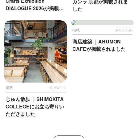
Crafts Exhibition
カンラ 京都が掲載されま
DIALOGUE 2026が
掲載さ
した
れました
掲載
2025.12.26
商店建築 ｜
ARUMON
CAFEが掲載されました
掲載
2026.01.12
じゅん散歩 ｜
SHIMOKITA
COLLEGEに
お立ち寄りい
ただきました