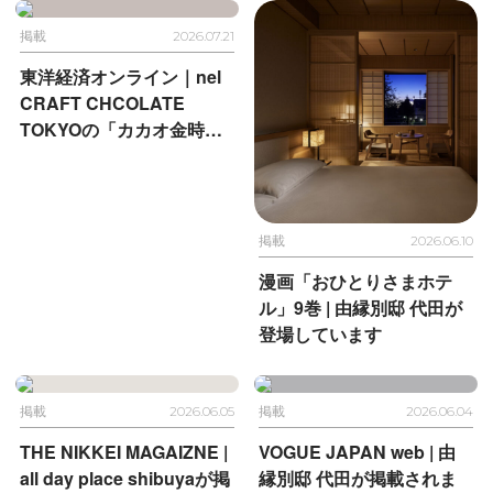
掲載
2026.07.21
東洋経済オンライン｜
nel
CRAFT CHCOLATE
TOKYOの
「カカオ金時」
が掲載されました
掲載
2026.06.10
漫画「おひとりさまホテ
ル」9巻 |
由縁別邸 代田が
登場しています
掲載
2026.06.05
掲載
2026.06.04
THE NIKKEI MAGAIZNE |
VOGUE JAPAN web |
由
all day place shibuyaが掲
縁別邸 代田が掲載されま