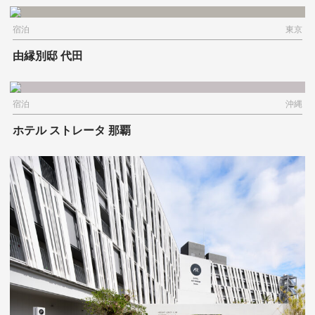
宿泊
東京
由縁別邸 代田
宿泊
沖縄
ホテル ストレータ 那覇