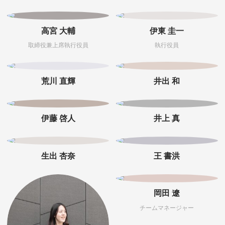
高宮 大輔
伊東 圭一
取締役兼上席執行役員
執行役員
荒川 直輝
井出 和
伊藤 啓人
井上 真
生出 杏奈
王 書洪
岡田 遼
チームマネージャー