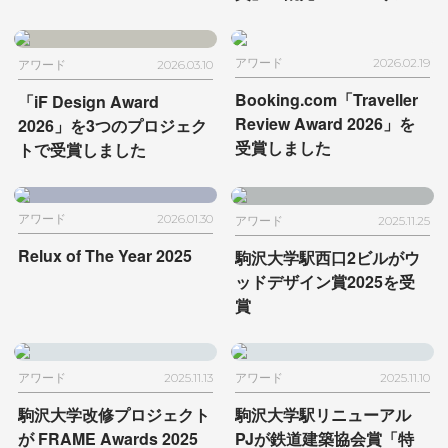
賞」を
日和佐うみがめ博物
館カレッタにて受賞
アワード
2026.02.19
アワード
2026.03.10
Booking.com
「Traveller
「iF Design Award
Review Award 2026」を
2026」を
3つのプロジェク
受賞しました
トで受賞しました
アワード
2026.01.30
アワード
2025.11.25
Relux of The Year 2025
駒沢大学駅西口2ビルが
ウ
ッドデザイン賞2025を受
賞
アワード
2025.11.13
アワード
2025.11.10
駒沢大学改修プロジェクト
駒沢大学駅リニューアル
が
FRAME Awards 2025
PJが
鉄道建築協会賞「特