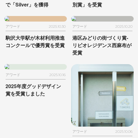
で「Silver」を獲得
別賞」を受賞
アワード
2025.10.30
アワード
2025.10.20
駒沢大学駅が木材利用推進
港区みどりの街づくり賞
-
コンクールで
優秀賞を受賞
リビオレジデンス西麻布が
受賞
アワード
2025.10.16
2025年度グッドデザイン
賞を受賞しました
アワード
2025.10.06