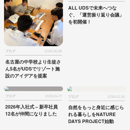
ALL UDSで未来へつな
ぐ、
「運営振り返り会議」
を初開催！
ブログ
2026.06.08
名古屋の中学校より生徒さ
ん5名が
UDSでリゾート施
設のアイデアを提案
ブログ
2026.04.17
ブログ
2026.02.26
2026年入社式
– 新卒社員
自然をもっと身近に感じら
12名が仲間になりました
れる暮らしを
NATURE
DAYS PROJECT始動