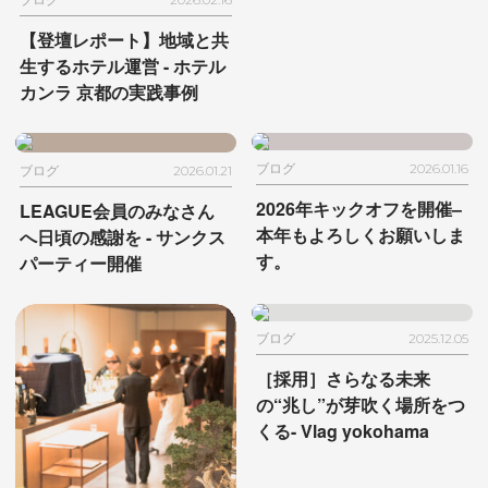
【登壇レポート】地域と共
生するホテル運営
- ホテル
カンラ 京都の実践事例
ブログ
2026.01.16
ブログ
2026.01.21
2026年キックオフを開催
–
LEAGUE会員のみなさん
本年もよろしくお願いしま
へ日頃の感謝を
- サンクス
す。
パーティー開催
ブログ
2025.12.05
［採用］さらなる未来
の“兆し”が芽吹く場所をつ
くる- Vlag yokohama