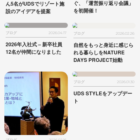
ぐ、
「運営振り返り会議」
ん5名が
UDSでリゾート施
を初開催！
設のアイデアを提案
ブログ
2026.04.17
ブログ
2026.02.26
2026年入社式
– 新卒社員
自然をもっと身近に感じら
12名が仲間になりました
れる暮らしを
NATURE
DAYS PROJECT始動
ブログ
2026.01.30
UDS STYLEをアップデー
ト
ブログ
2026.02.16