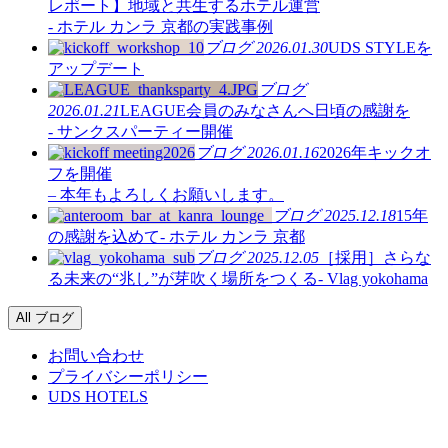
レポート】地域と共生するホテル運営
- ホテル カンラ 京都の実践事例
ブログ
2026.01.30
UDS STYLEを
アップデート
ブログ
2026.01.21
LEAGUE会員のみなさんへ日頃の感謝を
- サンクスパーティー開催
ブログ
2026.01.16
2026年キックオ
フを開催
– 本年もよろしくお願いします。
ブログ
2025.12.18
15年
の感謝を込めて- ホテル カンラ 京都
ブログ
2025.12.05
［採用］さらな
る未来の“兆し”が芽吹く場所をつくる- Vlag yokohama
All ブログ
お問い合わせ
プライバシーポリシー
UDS HOTELS