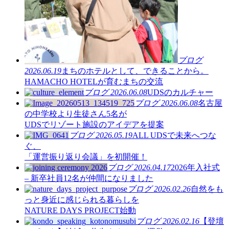
ブログ
2026.06.19
まちのホテルとして、できることから。
HAMACHO HOTELが育むまちの交流
ブログ
2026.06.08
UDSのカルチャー
ブログ
2026.06.08
名古屋
の中学校より生徒さん5名が
UDSでリゾート施設のアイデアを提案
ブログ
2026.05.19
ALL UDSで未来へつな
ぐ、
「運営振り返り会議」を初開催！
ブログ
2026.04.17
2026年入社式
– 新卒社員12名が仲間になりました
ブログ
2026.02.26
自然をも
っと身近に感じられる暮らしを
NATURE DAYS PROJECT始動
ブログ
2026.02.16
【登壇