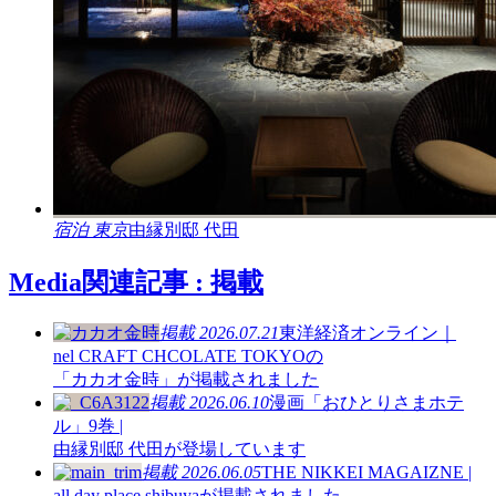
宿泊
東京
由縁別邸 代田
Media
関連記事 : 掲載
掲載
2026.07.21
東洋経済オンライン｜
nel CRAFT CHCOLATE TOKYOの
「カカオ金時」が掲載されました
掲載
2026.06.10
漫画「おひとりさまホテ
ル」9巻 |
由縁別邸 代田が登場しています
掲載
2026.06.05
THE NIKKEI MAGAIZNE |
all day place shibuyaが掲載されました