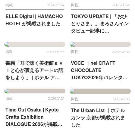
掲載
2026.05.14
掲載
2026.05.14
ELLE Digital |
HAMACHO
TOKYO UPDATE |
「おひ
HOTELが掲載されました
とりさま。」まろさんイン
タビュー記事に
HAMACHO HOTELが登場
掲載
2026.03.27
掲載
2026.02.03
書籍「耳で聴く美術館ａｖ
VOCE ｜
nel CRAFT
ｉと心が震えるアートの話
CHOCOLATE
をしよう 」 | ホテル アン
TOKYO
2026年バレンタイ
テルーム 京都とホテル ア
ン
ンテルーム 京都が掲載さ
れました
掲載
2026.01.21
掲載
2026.01.18
Time Out Osaka |
Kyoto
The Urban List ｜
ホテル
Crafts Exhibition
カンラ 京都が掲載されま
DIALOGUE 2026が
掲載さ
した
れました