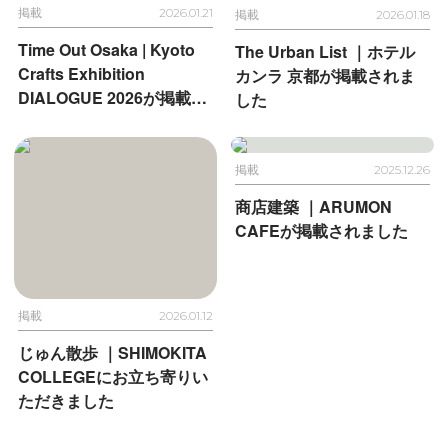
れました
掲載
2026.01.21
掲載
2026.01.18
Time Out Osaka |
Kyoto
The Urban List ｜
ホテル
Crafts Exhibition
カンラ 京都が掲載されま
DIALOGUE 2026が
掲載さ
した
れました
掲載
2025.12.26
商店建築 ｜
ARUMON
CAFEが掲載されました
掲載
2026.01.12
じゅん散歩 ｜
SHIMOKITA
COLLEGEに
お立ち寄りい
ただきました