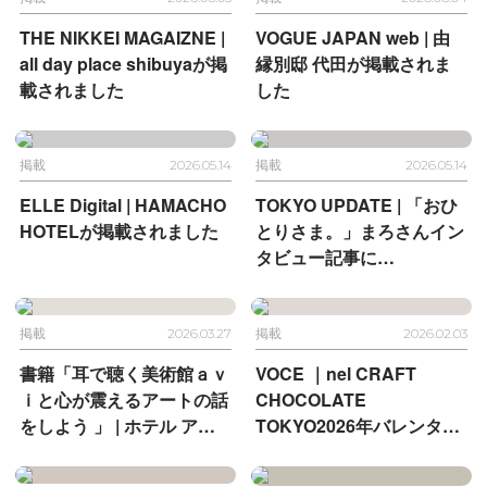
THE NIKKEI MAGAIZNE |
VOGUE JAPAN web |
由
all day place shibuyaが掲
縁別邸 代田が掲載されま
載されました
した
掲載
2026.05.14
掲載
2026.05.14
ELLE Digital |
HAMACHO
TOKYO UPDATE |
「おひ
HOTELが掲載されました
とりさま。」まろさんイン
タビュー記事に
HAMACHO HOTELが登場
掲載
2026.03.27
掲載
2026.02.03
書籍「耳で聴く美術館ａｖ
VOCE ｜
nel CRAFT
ｉと心が震えるアートの話
CHOCOLATE
をしよう 」 | ホテル アン
TOKYO
2026年バレンタイ
テルーム 京都とホテル ア
ン
ンテルーム 京都が掲載さ