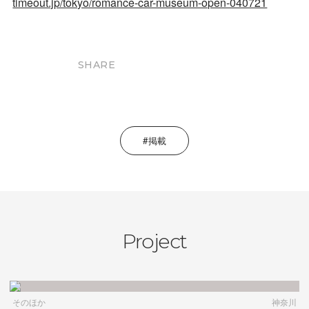
timeout.jp/tokyo/romance-car-museum-open-040721
SHARE
掲載
Project
そのほか
神奈川