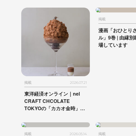
掲載
漫画「おひとり
ル」9巻 |
由縁別
場しています
掲載
2026.07.21
東洋経済オンライン｜
nel
CRAFT CHCOLATE
TOKYOの
「カカオ金時」が
掲載されました
掲載
2026.05.14
掲載