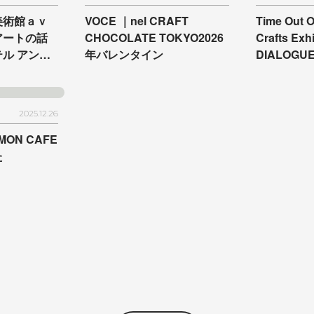
美術館ａｖ
VOCE ｜
nel CRAFT
Time Out O
アートの話
CHOCOLATE TOKYO
2026
Crafts Exhi
テル アンテ
年バレンタイン
DIALOGUE
テル アンテ
ました
載されまし
2025.12.26
MON CAFE
た