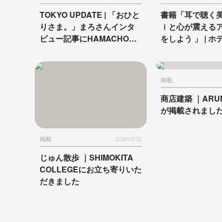
TOKYO UPDATE |
「おひと
書籍「耳で聴く
りさま。」まろさんインタ
ｉと心が震える
ビュー記事にHAMACHO
をしよう 」 | ホ
HOTELが登場
ルーム 京都とホ
ルーム 京都が掲
た
掲載
商店建築 ｜
ARU
が掲載されまし
掲載
2026.01.12
じゅん散歩 ｜
SHIMOKITA
COLLEGEに
お立ち寄りいた
だきました