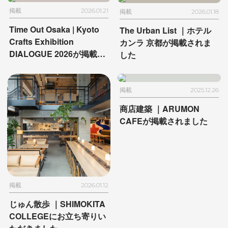
れました
掲載
2026.01.21
掲載
2026.01.18
Time Out Osaka |
Kyoto
The Urban List ｜
ホテル
Crafts Exhibition
カンラ 京都が掲載されま
DIALOGUE 2026が
掲載さ
した
れました
掲載
2025.12.26
商店建築 ｜
ARUMON
CAFEが掲載されました
掲載
2026.01.12
じゅん散歩 ｜
SHIMOKITA
COLLEGEに
お立ち寄りい