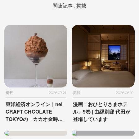
関連記事 : 掲載
掲載
2026.07.21
掲載
2026.06.10
東洋経済オンライン｜
nel
漫画「おひとりさまホテ
CRAFT CHCOLATE
ル」9巻 |
由縁別邸 代田が
TOKYOの
「カカオ金時」
登場しています
が掲載されました