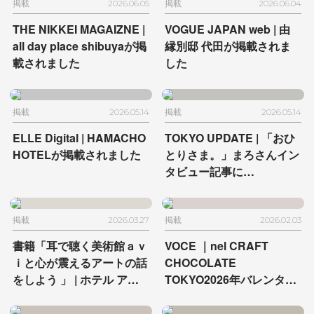
掲載
2026.06.05
掲載
2026.06.04
THE NIKKEI MAGAIZNE |
VOGUE JAPAN web |
由
all day place shibuyaが掲
縁別邸 代田が掲載されま
載されました
した
掲載
2026.05.14
掲載
2026.05.14
ELLE Digital |
HAMACHO
TOKYO UPDATE |
「おひ
HOTELが掲載されました
とりさま。」まろさんイン
タビュー記事に
HAMACHO HOTELが登場
掲載
2026.03.27
掲載
2026.02.03
書籍「耳で聴く美術館ａｖ
VOCE ｜
nel CRAFT
ｉと心が震えるアートの話
CHOCOLATE
をしよう 」 | ホテル アン
TOKYO
2026年バレンタイ
テルーム 京都とホテル ア
ン
ンテルーム 京都が掲載さ