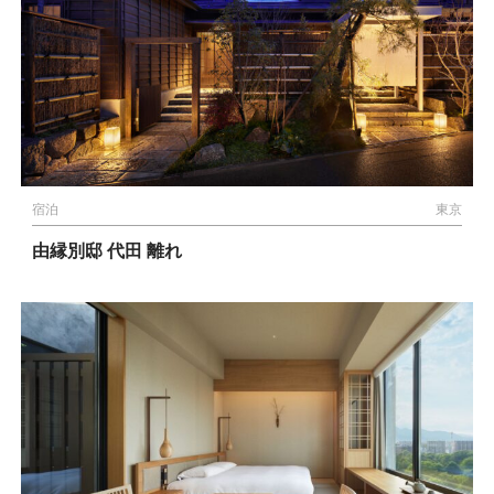
宿泊
東京
由縁別邸 代田 離れ