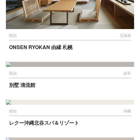
宿泊
北海道
ONSEN RYOKAN 由縁 札幌
宿泊
岩手
別墅 清流館
宿泊
沖縄
レクー沖縄北谷スパ＆リゾート