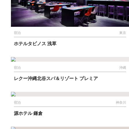
宿泊
東京
ホテルタビノス 浅草
宿泊
沖縄
レクー沖縄北谷スパ＆リゾート プレミア
宿泊
神奈川
源ホテル 鎌倉