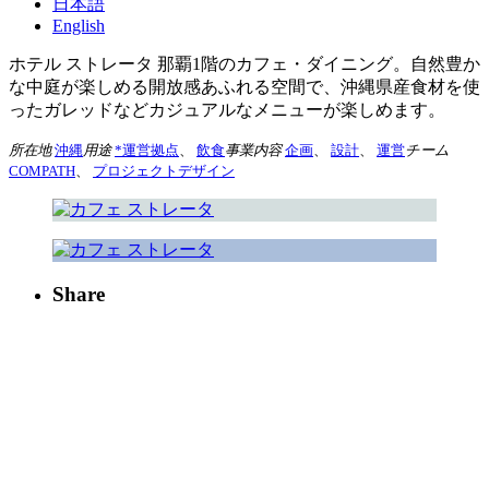
日本語
English
ホテル ストレータ 那覇1階のカフェ・ダイニング。自然豊か
な中庭が楽しめる開放感あふれる空間で、沖縄県産食材を使
ったガレッドなどカジュアルなメニューが楽しめます。
所在地
沖縄
用途
*運営拠点
、
飲食
事業内容
企画
、
設計
、
運営
チーム
COMPATH
、
プロジェクトデザイン
Share