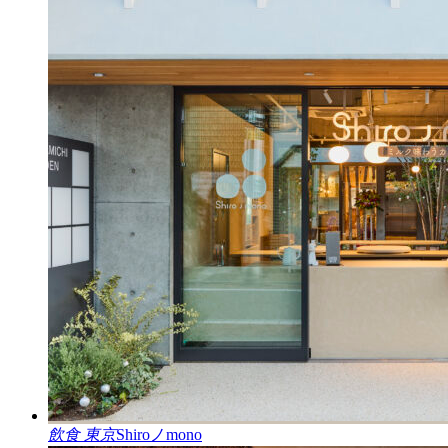
飲食
東京
Shiroノmono