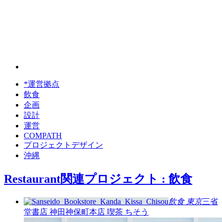
*運営拠点
飲食
企画
設計
運営
COMPATH
プロジェクトデザイン
沖縄
Restaurant
関連プロジェクト : 飲食
飲食
東京
三省
堂書店 神田神保町本店 喫茶 ちそう