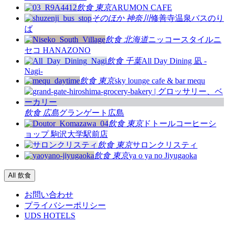
飲食
東京
ARUMON CAFE
そのほか
神奈川
修善寺温泉バスのり
ば
飲食
北海道
ニッコースタイルニ
セコ HANAZONO
飲食
千葉
All Day Dining 凪 -
Nagi-
飲食
東京
sky lounge cafe & bar mequ
飲食
広島
グランゲート広島
飲食
東京
ドトールコーヒーシ
ョップ 駒沢大学駅前店
飲食
東京
サロンクリスティ
飲食
東京
ya o ya no Jiyugaoka
All 飲食
お問い合わせ
プライバシーポリシー
UDS HOTELS