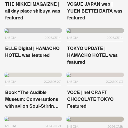
THE NIKKEI MAGAIZNE |
VOGUE JAPAN web |
all day place shibuya was
YUEN BETTEI DAITA was
featured
featured
MEDIA
2026.05.14
MEDIA
2026.05.14
ELLE Digital | HAMACHO
TOKYO UPDATE |
HOTEL was featured
HAMACHO HOTEL was
featured
MEDIA
2026.03.27
MEDIA
2026.02.03
Book “The Audible
VOCE | nel CRAFT
Museum: Conversations
CHOCOLATE TOKYO
with avi on Soul-Stirring
Featured
Art” | HOTEL
ANTEROOM KYOTO and
HOTEL ANTEROOM
MEDIA
2026.01.21
MEDIA
2026.01.18