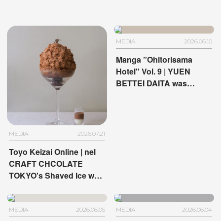
MEDIA
2026.06.10
Manga ”Ohitorisama
Hotel" Vol. 9 | YUEN
BETTEI DAITA was
featured
MEDIA
2026.07.21
Toyo Keizai Online | nel
CRAFT CHCOLATE
TOKYO's Shaved Ice was
featured
MEDIA
2026.06.05
MEDIA
2026.06.04