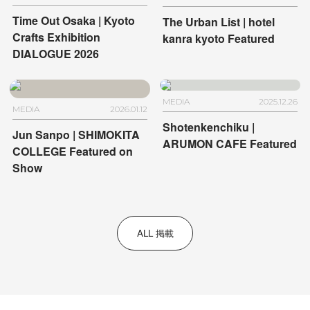
NAHA
Time Out Osaka | Kyoto
The Urban List | hotel
Crafts Exhibition
kanra kyoto Featured
DIALOGUE 2026
MEDIA
2025.12.26
MEDIA
2026.01.12
Shotenkenchiku |
Jun Sanpo | SHIMOKITA
ARUMON CAFE Featured
COLLEGE Featured on
Show
ALL 掲載