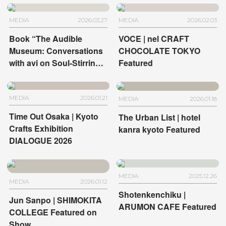
MEDIA
2026.03.27
MEDIA
2026.02.03
Book “The Audible
VOCE | nel CRAFT
Museum: Conversations
CHOCOLATE TOKYO
with avi on Soul-Stirring
Featured
Art” | HOTEL
ANTEROOM KYOTO and
HOTEL ANTEROOM
MEDIA
2026.01.21
MEDIA
2026.01.18
NAHA
Time Out Osaka | Kyoto
The Urban List | hotel
Crafts Exhibition
kanra kyoto Featured
DIALOGUE 2026
MEDIA
2025.12.26
MEDIA
2026.01.12
Shotenkenchiku |
Jun Sanpo | SHIMOKITA
ARUMON CAFE Featured
COLLEGE Featured on
Show