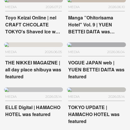
MEDIA
2026.07.21
MEDIA
2026.06.10
Toyo Keizai Online | nel
Manga ”Ohitorisama
CRAFT CHCOLATE
Hotel" Vol. 9 | YUEN
TOKYO's Shaved Ice was
BETTEI DAITA was
featured
featured
MEDIA
2026.06.05
MEDIA
2026.06.04
THE NIKKEI MAGAIZNE |
VOGUE JAPAN web |
all day place shibuya was
YUEN BETTEI DAITA was
featured
featured
MEDIA
2026.05.14
MEDIA
2026.05.14
ELLE Digital | HAMACHO
TOKYO UPDATE |
HOTEL was featured
HAMACHO HOTEL was
featured