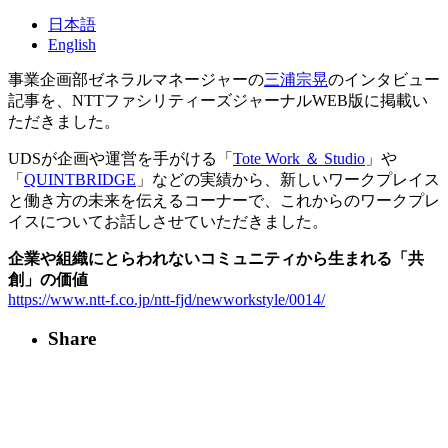
日本語
English
事業企画部ゼネラルマネージャーの
三浦宗晃
のインタビュー
記事を、NTTファシリティーズジャーナルWEB版に掲載い
ただきました。
UDSが企画や運営を手がける「
Tote Work ＆ Studio
」や
「
QUINTBRIDGE
」などの実績から、新しいワークプレイス
と働き方の未来を伝えるコーナーで、これからのワークプレ
イスについてお話しさせていただきました。
企業や組織にとらわれないコミュニティから生まれる「共
創」の価値
https://www.ntt-f.co.jp/ntt-fjd/newworkstyle/0014/
Share