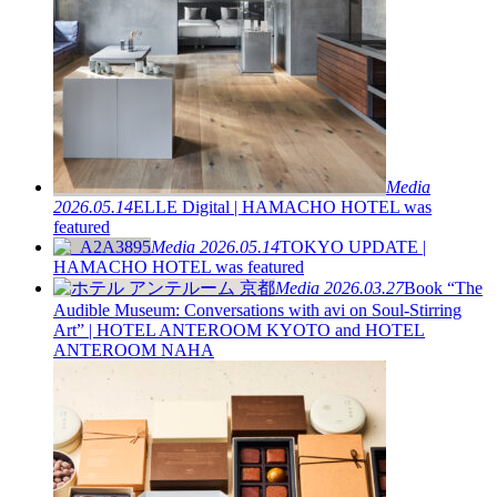
Media
2026.05.14
ELLE Digital | HAMACHO HOTEL was
featured
Media
2026.05.14
TOKYO UPDATE |
HAMACHO HOTEL was featured
Media
2026.03.27
Book “The
Audible Museum: Conversations with avi on Soul-Stirring
Art” | HOTEL ANTEROOM KYOTO and HOTEL
ANTEROOM NAHA