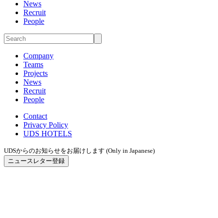
News
Recruit
People
Company
Teams
Projects
News
Recruit
People
Contact
Privacy Policy
UDS HOTELS
UDSからのお知らせをお届けします (Only in Japanese)
ニュースレター登録