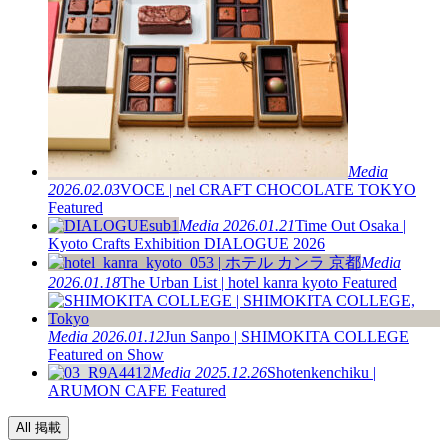
Media
2026.02.03
VOCE | nel CRAFT CHOCOLATE TOKYO
Featured
Media
2026.01.21
Time Out Osaka |
Kyoto Crafts Exhibition DIALOGUE 2026
Media
2026.01.18
The Urban List | hotel kanra kyoto Featured
Media
2026.01.12
Jun Sanpo | SHIMOKITA COLLEGE
Featured on Show
Media
2025.12.26
Shotenkenchiku |
ARUMON CAFE Featured
All 掲載