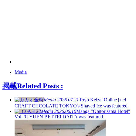
Media
掲載
Related Posts :
Media
2026.07.21
Toyo Keizai Online | nel
CRAFT CHCOLATE TOKYO's Shaved Ice was featured
Media
2026.06.10
Manga ”Ohitorisama Hotel"
Vol. 9 | YUEN BETTEI DAITA was featured