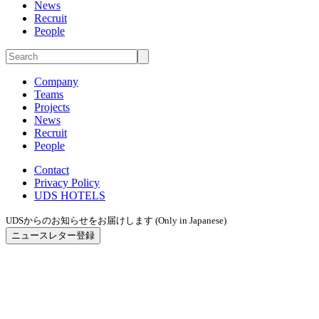
News
Recruit
People
Company
Teams
Projects
News
Recruit
People
Contact
Privacy Policy
UDS HOTELS
UDSからのお知らせをお届けします (Only in Japanese)
ニュースレター登録