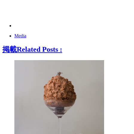
Media
掲載
Related Posts :