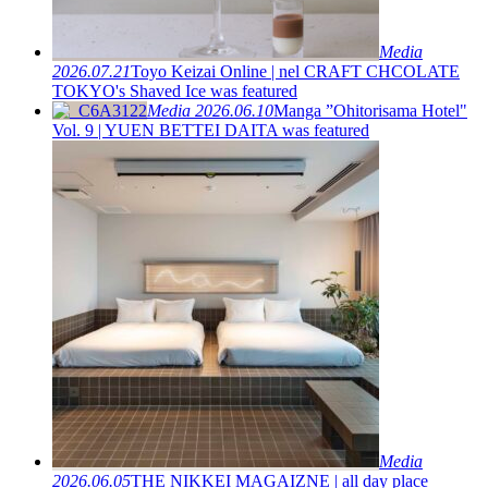
Media
2026.07.21
Toyo Keizai Online | nel CRAFT CHCOLATE
TOKYO's Shaved Ice was featured
Media
2026.06.10
Manga ”Ohitorisama Hotel"
Vol. 9 | YUEN BETTEI DAITA was featured
Media
2026.06.05
THE NIKKEI MAGAIZNE | all day place