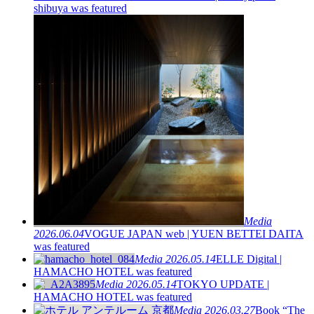
shibuya was featured
Media
2026.06.04
VOGUE JAPAN web | YUEN BETTEI DAITA
was featured
Media
2026.05.14
ELLE Digital |
HAMACHO HOTEL was featured
Media
2026.05.14
TOKYO UPDATE |
HAMACHO HOTEL was featured
Media
2026.03.27
Book “The