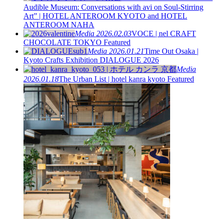
Audible Museum: Conversations with avi on Soul-Stirring
Art” | HOTEL ANTEROOM KYOTO and HOTEL
ANTEROOM NAHA
Media
2026.02.03
VOCE | nel CRAFT
CHOCOLATE TOKYO Featured
Media
2026.01.21
Time Out Osaka |
Kyoto Crafts Exhibition DIALOGUE 2026
Media
2026.01.18
The Urban List | hotel kanra kyoto Featured