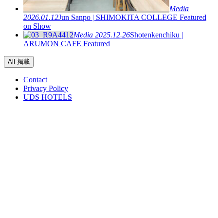
Media
2026.01.12
Jun Sanpo | SHIMOKITA COLLEGE Featured
on Show
Media
2025.12.26
Shotenkenchiku |
ARUMON CAFE Featured
All 掲載
Contact
Privacy Policy
UDS HOTELS