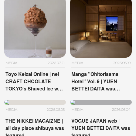
MEDIA
2026.07.21
MEDIA
2026.06.10
Toyo Keizai Online | nel
Manga ”Ohitorisama
CRAFT CHCOLATE
Hotel" Vol. 9 | YUEN
TOKYO's Shaved Ice was
BETTEI DAITA was
featured
featured
MEDIA
2026.06.05
MEDIA
2026.06.04
THE NIKKEI MAGAIZNE |
VOGUE JAPAN web |
all day place shibuya was
YUEN BETTEI DAITA was
featured
featured