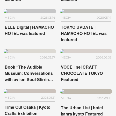
MEDIA
2026.05.14
MEDIA
2026.05.14
ELLE Digital | HAMACHO
TOKYO UPDATE |
HOTEL was featured
HAMACHO HOTEL was
featured
MEDIA
2026.03.27
MEDIA
2026.02.03
Book “The Audible
VOCE | nel CRAFT
Museum: Conversations
CHOCOLATE TOKYO
with avi on Soul-Stirring
Featured
Art” | HOTEL
ANTEROOM KYOTO and
HOTEL ANTEROOM
MEDIA
2026.01.21
MEDIA
2026.01.18
NAHA
Time Out Osaka | Kyoto
The Urban List | hotel
Crafts Exhibition
kanra kyoto Featured