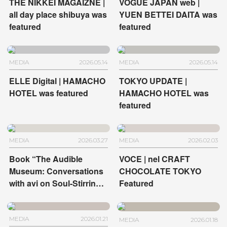
THE NIKKEI MAGAIZNE |
VOGUE JAPAN web |
all day place shibuya was
YUEN BETTEI DAITA was
featured
featured
MEDIA
2026.05.14
MEDIA
2026.05.14
ELLE Digital | HAMACHO
TOKYO UPDATE |
HOTEL was featured
HAMACHO HOTEL was
featured
MEDIA
2026.03.27
MEDIA
2026.02.03
Book “The Audible
VOCE | nel CRAFT
Museum: Conversations
CHOCOLATE TOKYO
with avi on Soul-Stirring
Featured
Art” | HOTEL
ANTEROOM KYOTO and
HOTEL ANTEROOM
MEDIA
2026.01.21
MEDIA
2026.01.18