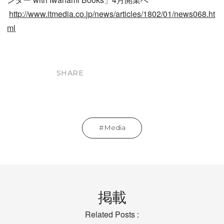
http://www.itmedia.co.jp/news/articles/1802/01/news068.ht
ml
SHARE
Media
掲載
Related Posts :