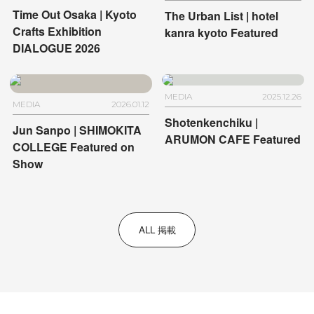
NAHA
Time Out Osaka | Kyoto
The Urban List | hotel
Crafts Exhibition
kanra kyoto Featured
DIALOGUE 2026
MEDIA
2025.12.26
MEDIA
2026.01.12
Shotenkenchiku |
Jun Sanpo | SHIMOKITA
ARUMON CAFE Featured
COLLEGE Featured on
Show
ALL 掲載