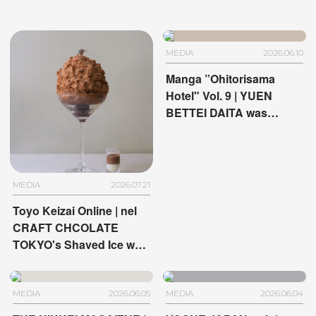
MEDIA
2026.06.10
Manga ”Ohitorisama
Hotel" Vol. 9 | YUEN
BETTEI DAITA was
featured
MEDIA
2026.07.21
Toyo Keizai Online | nel
CRAFT CHCOLATE
TOKYO's Shaved Ice was
featured
MEDIA
2026.06.05
MEDIA
2026.06.04