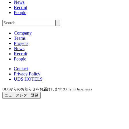
News
Recruit
People
Company
Teams
Projects
News
Recruit
People
Contact
Privacy Policy
UDS HOTELS
UDSからのお知らせをお届けします (Only in Japanese)
ニュースレター登録