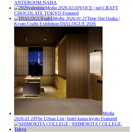
ANTEROOM NAHA
Media
2026.02.03
VOCE | nel CRAFT
CHOCOLATE TOKYO Featured
Media
2026.01.21
Time Out Osaka |
Kyoto Crafts Exhibition DIALOGUE 2026
Media
2026.01.18
The Urban List | hotel kanra kyoto Featured