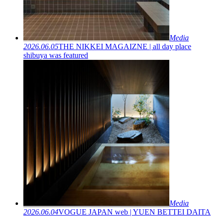
Media
2026.06.05
THE NIKKEI MAGAIZNE | all day place
shibuya was featured
Media
2026.06.04
VOGUE JAPAN web | YUEN BETTEI DAITA