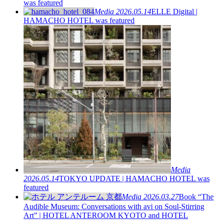
was featured
Media
2026.05.14
ELLE Digital |
HAMACHO HOTEL was featured
Media
2026.05.14
TOKYO UPDATE | HAMACHO HOTEL was
featured
Media
2026.03.27
Book “The
Audible Museum: Conversations with avi on Soul-Stirring
Art” | HOTEL ANTEROOM KYOTO and HOTEL