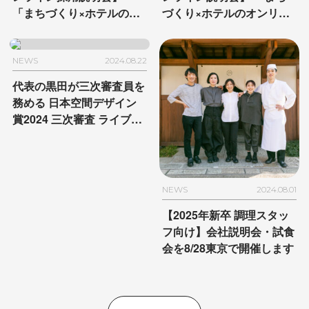
「まちづくり×ホテルのオ
づくり×ホテルのオンリー
ンリーワンな働き方〜由縁
ワンな働き方〜MUJI
別邸 代田編〜」を11/18に
HOTEL GINZA編〜」を
開催
10/22に開催
NEWS
2024.08.22
代表の黒田が三次審査員を
務める
日本空間デザイン
賞2024
三次審査 ライブ配
信のお知らせ
NEWS
2024.08.01
【2025年新卒 調理スタッ
フ向け】
会社説明会・試食
会を8/28東京で開催します