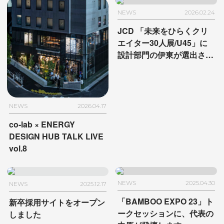
NEWS
2026.02.24
JCD 「未来をひらくクリ
エイター30人展/U45」
に
設計部門の伊東が選出され
ました
NEWS
2026.04.17
co-lab × ENERGY
DESIGN HUB TALK LIVE
vol.8
NEWS
2025.04.30
NEWS
2025.12.17
「BAMBOO EXPO 23」ト
新卒採用サイトをオープン
ークセッションに、
代表の
しました