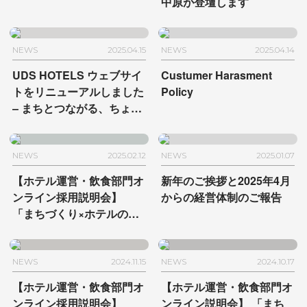
中原が登壇します
NEWS
2025.04.15
NEWS
2025.04.14
UDS HOTELS ウェブサイ
Custumer Harasment
トを
リニューアルしました
Policy
– まちとつながる、ちょう
どいい時間。
NEWS
2025.02.12
NEWS
2025.01.07
【ホテル運営・飲食部門オ
新年のご挨拶と
2025年4月
ンライン採用説明会】
からの経営体制のご報告
「まちづくり×ホテルのオ
ンリーワンな働き方〜
HAMACHO HOTEL編〜」
を2/20に開催
NEWS
2024.11.15
NEWS
2024.10.17
【ホテル運営・飲食部門オ
【ホテル運営・飲食部門オ
ンライン採用説明会】
ンライン説明会】
「まち