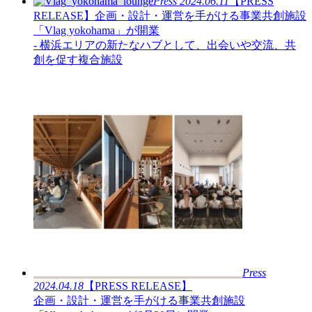
Press
2024.06.11
【PRESS
RELEASE】企画・設計・運営を手がける事業共創施設
「Vlag yokohama」が開業
- 横浜エリアの新たなハブとして、出会いや交流、共
創を促す複合施設
Press
2024.04.18
【PRESS RELEASE】
企画・設計・運営を手がける事業共創施設