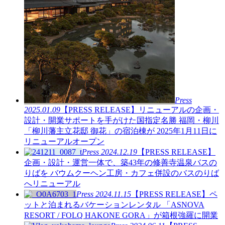
Press
2025.01.09
【PRESS RELEASE】リニューアルの企画・
設計・開業サポートを手がけた国指定名勝 福岡・柳川
「柳川藩主立花邸 御花」の宿泊棟が 2025年1月11日に
リニューアルオープン
Press
2024.12.19
【PRESS RELEASE】
企画・設計・運営一体で、築43年の修善寺温泉バスの
りばを バウムクーヘン工房・カフェ併設のバスのりば
へリニューアル
Press
2024.11.15
【PRESS RELEASE】ペ
ットと泊まれるバケーションレンタル 「ASNOVA
RESORT / FOLQ HAKONE GORA」が箱根強羅に開業