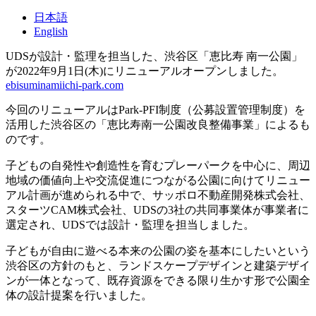
日本語
English
UDSが設計・監理を担当した、渋谷区「恵比寿 南一公園」
が2022年9月1日(木)にリニューアルオープンしました。
ebisuminamiichi-park.com
今回のリニューアルはPark-PFI制度（公募設置管理制度）を
活用した渋谷区の「恵比寿南一公園改良整備事業」によるも
のです。
子どもの自発性や創造性を育むプレーパークを中心に、周辺
地域の価値向上や交流促進につながる公園に向けてリニュー
アル計画が進められる中で、サッポロ不動産開発株式会社、
スターツCAM株式会社、UDSの3社の共同事業体が事業者に
選定され、UDSでは設計・監理を担当しました。
子どもが自由に遊べる本来の公園の姿を基本にしたいという
渋谷区の方針のもと、ランドスケープデザインと建築デザイ
ンが一体となって、既存資源をできる限り生かす形で公園全
体の設計提案を行いました。