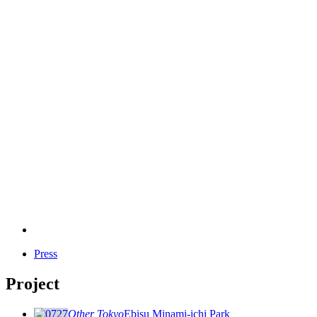
Press
Project
Other
Tokyo
Ebisu Minami-ichi Park