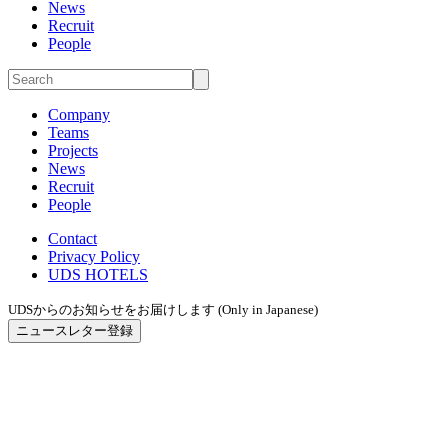
News
Recruit
People
Company
Teams
Projects
News
Recruit
People
Contact
Privacy Policy
UDS HOTELS
UDSからのお知らせをお届けします (Only in Japanese)
ニュースレター登録