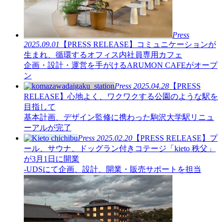
Press
2025.09.01
【PRESS RELEASE】コミュニケーションが
生まれ、循環するオフィス内社員専用カフェ
企画・設計・運営を手がけるARUMON CAFEがオープ
ン
Press
2025.04.28
【PRESS
RELEASE】心地よく、ワクワクする公園のような駅を
目指して
基本計画、デザイン監修に携わった駒沢大学駅リニュ
ーアルが完了
Press
2025.02.20
【PRESS RELEASE】プ
ール、サウナ、ドッグラン付きコテージ「kieto 秩父」
が3月1日に開業
-UDSにて企画、設計、開業・販売サポートを担当