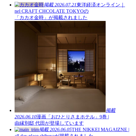
掲載
2026.07.21
東洋経済オンライン｜
nel CRAFT CHCOLATE TOKYOの
「カカオ金時」が掲載されました
掲載
2026.06.10
漫画「おひとりさまホテル」9巻 |
由縁別邸 代田が登場しています
掲載
2026.06.05
THE NIKKEI MAGAIZNE |
all day place shibuyaが掲載されました