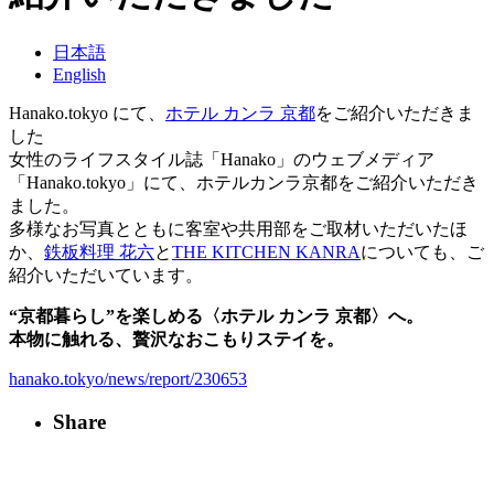
日本語
English
Hanako.tokyo にて、
ホテル カンラ 京都
をご紹介いただきま
した
女性のライフスタイル誌「Hanako」のウェブメディア
「Hanako.tokyo」にて、ホテルカンラ京都をご紹介いただき
ました。
多様なお写真とともに客室や共用部をご取材いただいたほ
か、
鉄板料理 花六
と
THE KITCHEN KANRA
についても、ご
紹介いただいています。
“京都暮らし”を楽しめる〈ホテル カンラ 京都〉へ。
本物に触れる、贅沢なおこもりステイを。
hanako.tokyo/news/report/230653
Share