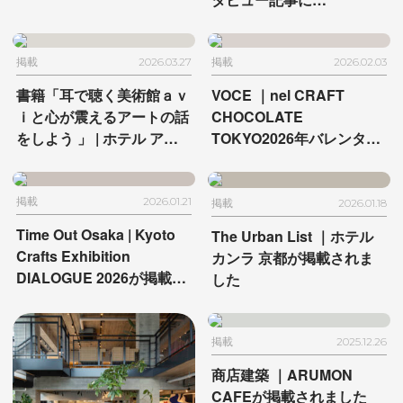
HAMACHO HOTELが登場
掲載
2026.03.27
掲載
2026.02.03
書籍「耳で聴く美術館ａｖ
VOCE ｜
nel CRAFT
ｉと心が震えるアートの話
CHOCOLATE
をしよう 」 | ホテル アン
TOKYO
2026年バレンタイ
テルーム 京都とホテル ア
ン
ンテルーム 京都が掲載さ
れました
掲載
2026.01.21
掲載
2026.01.18
Time Out Osaka |
Kyoto
The Urban List ｜
ホテル
Crafts Exhibition
カンラ 京都が掲載されま
DIALOGUE 2026が
掲載さ
した
れました
掲載
2025.12.26
商店建築 ｜
ARUMON
CAFEが掲載されました