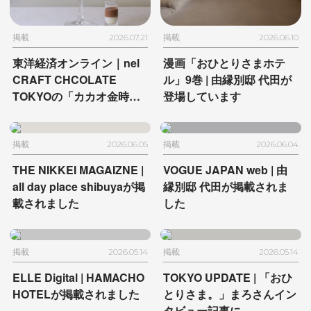
掲載
2026.07.21
掲載
2026.06.10
東洋経済オンライン｜
nel
漫画「おひとりさまホテ
CRAFT CHCOLATE
ル」9巻 |
由縁別邸 代田が
TOKYOの
「カカオ金時」
登場しています
が掲載されました
掲載
2026.06.05
掲載
2026.06.04
THE NIKKEI MAGAIZNE |
VOGUE JAPAN web |
由
all day place shibuyaが掲
縁別邸 代田が掲載されま
載されました
した
掲載
2026.05.14
掲載
2026.05.14
ELLE Digital |
HAMACHO
TOKYO UPDATE |
「おひ
HOTELが掲載されました
とりさま。」まろさんイン
タビュー記事に