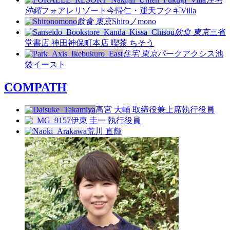
沖縄
フォアレリゾート今帰仁・運天フクギVilla
飲食
東京
Shiroノmono
飲食
東京
三省
堂書店 神田神保町本店 喫茶 ちそう
住宅
東京
パークアクシス池
袋イースト
COMPATH
高宮 大輔
取締役兼上席執行役員
伊東 圭一
執行役員
荒川 直輝