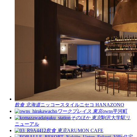
飲食
北海道
ニッコースタイルニセコ HANAZONO
ワークプレイス
東京
owns平河町
そのほか
東京
駒沢大学駅リ
ニューアル
飲食
東京
ARUMON CAFE
住宅