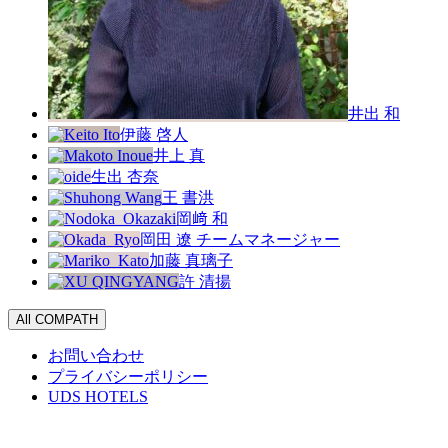
井出 和
伊藤 啓人
井上 真
生出 杏奈
王 書洪
岡﨑 和
岡田 遼
チームマネージャー
加藤 真璃子
許 清揚
All COMPATH
お問い合わせ
プライバシーポリシー
UDS HOTELS