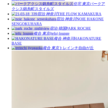
住宅
東京
パークア
クシス錦糸町スタイルズ
宿泊
神奈川
THE FLOW KAMAKURA
宿泊
神奈川
NOIE HAKONE
SENGOKUHARA
宿泊
韓国
PARK ROCHE
複合
東京
(tefu) lounge
複合
神奈川
HAKONATURE
BASE
複合
東京
トレインチ自由が丘