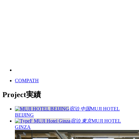
COMPATH
Project
実績
宿泊
中国
MUJI HOTEL
BEIJING
宿泊
東京
MUJI HOTEL
GINZA