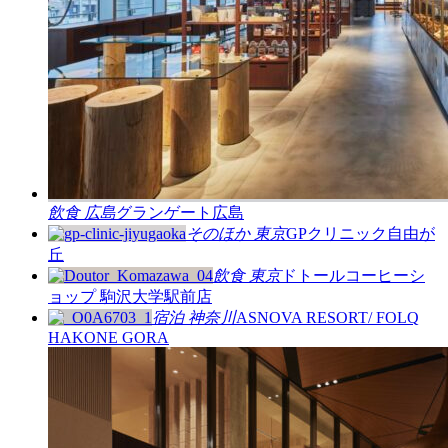
飲食
広島
グランゲート広島
そのほか
東京
GPクリニック自由が
丘
飲食
東京
ドトールコーヒーシ
ョップ 駒沢大学駅前店
宿泊
神奈川
ASNOVA RESORT/ FOLQ
HAKONE GORA