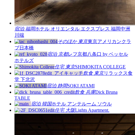
宿泊
福岡
ホテル オリエンタル エクスプレス 福岡中洲
川端
そのほか
東京
東京アメリカンクラ
ブ日本橋
宿泊
京都
レフ京都八条口 by ベッセル
ホテルズ
住宅
東京
SHIMOKITA COLLEGE
飲食
東京
リラックス食
堂 下北沢
宿泊
静岡
SOKI ATAMI
飲食
兵庫
Dick Bruna
TABLE
宿泊
韓国
ホテル アンテルーム ソウル
住宅
大阪
Lights Apartment.