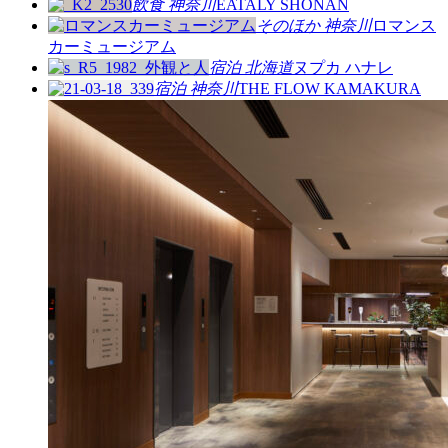
飲食
神奈川
EATALY SHONAN
そのほか
神奈川
ロマンス
カーミュージアム
宿泊
北海道
ヌプカ ハナレ
宿泊
神奈川
THE FLOW KAMAKURA