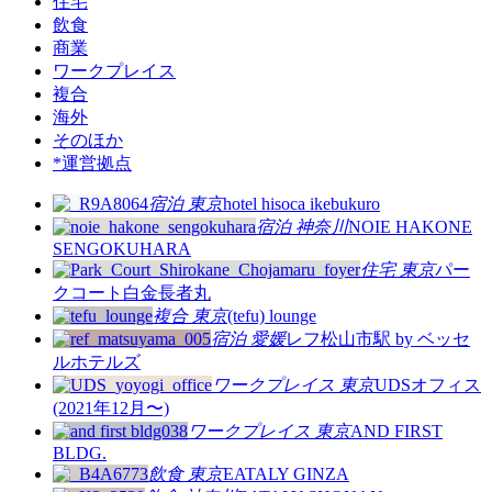
住宅
飲食
商業
ワークプレイス
複合
海外
そのほか
*運営拠点
宿泊
東京
hotel hisoca ikebukuro
宿泊
神奈川
NOIE HAKONE
SENGOKUHARA
住宅
東京
パー
クコート白金長者丸
複合
東京
(tefu) lounge
宿泊
愛媛
レフ松山市駅 by ベッセ
ルホテルズ
ワークプレイス
東京
UDSオフィス
(2021年12月〜)
ワークプレイス
東京
AND FIRST
BLDG.
飲食
東京
EATALY GINZA