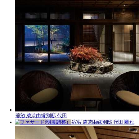
宿泊
東京
由縁別邸 代田
宿泊
東京
由縁別邸 代田 離れ