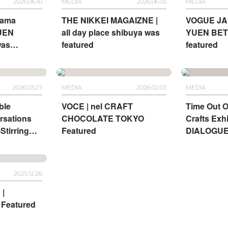
2026.06.10
MEDIA
2026.06.05
MEDIA
sama
THE NIKKEI MAGAIZNE |
VOGUE JA
YUEN
all day place shibuya was
YUEN BET
was
featured
featured
2026.03.27
MEDIA
2026.02.03
MEDIA
ble
VOCE | nel CRAFT
Time Out O
rsations
CHOCOLATE TOKYO
Crafts Exhi
Stirring
Featured
DIALOGUE
ANTEROOM
TEL
HA
2025.12.26
|
Featured