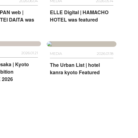
2026.06.04
MEDIA
2026.05.14
PAN web |
ELLE Digital | HAMACHO
TEI DAITA was
HOTEL was featured
2026.01.21
MEDIA
2026.01.18
saka | Kyoto
The Urban List | hotel
bition
kanra kyoto Featured
 2026