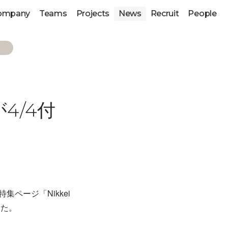
ompany
Teams
Projects
News
Recruit
People
が4/4付
ページ「Nikkei
した。