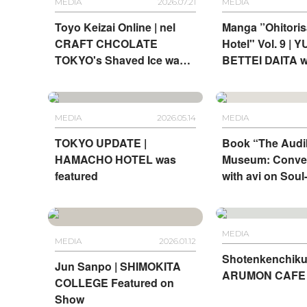
MEDIA
2026.07.21
MEDIA
Toyo Keizai Online | nel
Manga ”Ohitori
CRAFT CHCOLATE
Hotel" Vol. 9 | 
TOKYO's Shaved Ice was
BETTEI DAITA 
featured
featured
MEDIA
2026.05.14
MEDIA
TOKYO UPDATE |
Book “The Audi
HAMACHO HOTEL was
Museum: Conve
featured
with avi on Soul-
Art” | HOTEL 
KYOTO and HO
ANTEROOM NA
MEDIA
MEDIA
2026.01.12
Shotenkenchiku 
Jun Sanpo | SHIMOKITA
ARUMON CAFE 
COLLEGE Featured on
Show