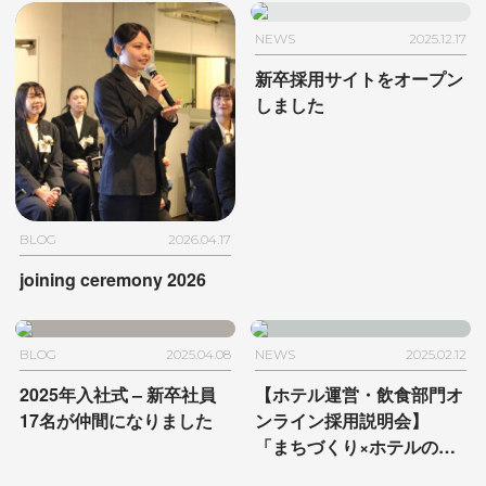
NEWS
2025.12.17
新卒採用サイトをオープン
しました
BLOG
2026.04.17
joining ceremony 2026
BLOG
2025.04.08
NEWS
2025.02.12
2025年入社式
– 新卒社員
【ホテル運営・飲食部門オ
17名が仲間になりました
ンライン採用説明会】
「まちづくり×ホテルのオ
ンリーワンな働き方〜