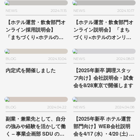
HAMACHO HOTEL編〜」
を2/20に開催
NEWS
2024.11.15
NEWS
2024.10.17
【ホテル運営・飲食部門オ
【ホテル運営・飲食部門オ
ンライン採用説明会】
ンライン説明会】
「まち
「まちづくり×ホテルのオ
づくり×ホテルのオンリー
ンリーワンな働き方〜由縁
ワンな働き方〜MUJI
別邸 代田編〜」を11/18に
HOTEL GINZA編〜」を
開催
10/22に開催
BLOG
2024.10.04
NEWS
2024.08.01
内定式を開催しました
【2025年新卒 調理スタッ
フ向け】
会社説明会・試食
会を8/28東京で開催します
BLOG
2024.04.22
NEWS
2024.04.08
副業・兼業先として、
自分
【2025年新卒 ホテル運営
の強みや経験を活かして働
部門向け】
WEB会社説明
く
– 事業企画部 SDU の場
会を
4/17 (水) ・4/20 (土) ・