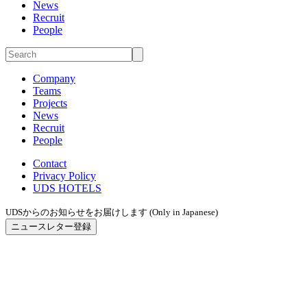
News
Recruit
People
Company
Teams
Projects
News
Recruit
People
Contact
Privacy Policy
UDS HOTELS
UDSからのお知らせをお届けします (Only in Japanese)
ニュースレター登録