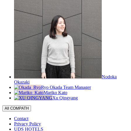
Nodoka
Okazaki
Ryo Okada
Team Manager
Mariko Kato
Xu Qingyang
All COMPATH
Contact
Privacy Policy
UDS HOTELS