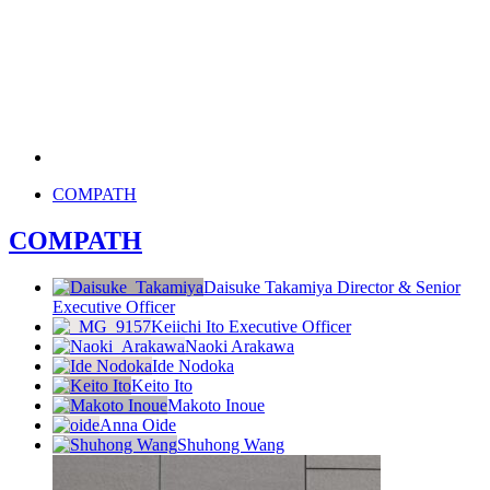
COMPATH
COMPATH
Daisuke Takamiya
Director & Senior
Executive Officer
Keiichi Ito
Executive Officer
Naoki Arakawa
Ide Nodoka
Keito Ito
Makoto Inoue
Anna Oide
Shuhong Wang