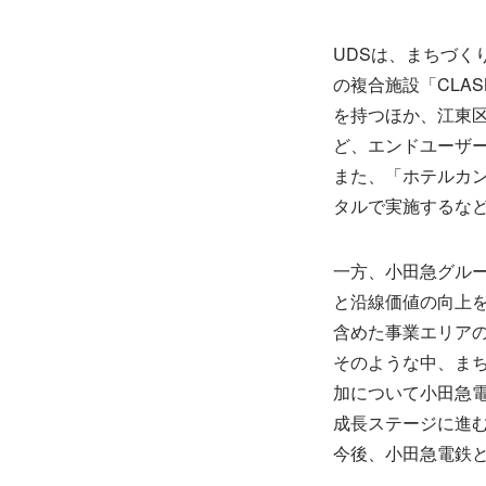
UDSは、まちづ
の複合施設「CLA
を持つほか、江東区
ど、エンドユーザ
また、「ホテルカ
タルで実施するな
一方、小田急グル
と沿線価値の向上
含めた事業エリア
そのような中、ま
加について小田急
成長ステージに進
今後、小田急電鉄