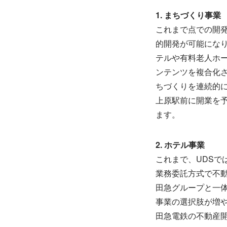
1. まちづくり事業
これまで点での開
的開発が可能にな
テルや有料老人ホ
ンテンツを複合化
ちづくりを連続的
上原駅前に開業を予定
ます。
2. ホテル事業
これまで、UDS
業務委託方式で不
田急グループと一
事業の選択肢が増
田急電鉄の不動産