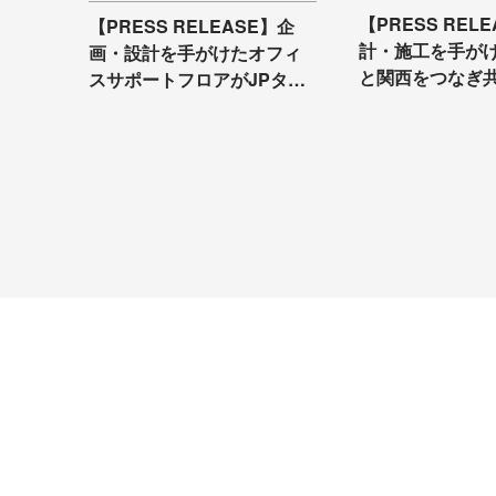
【PRESS REL
【PRESS RELEASE】企
計・施工を手が
画・設計を手がけたオフィ
と関西をつなぎ
スサポートフロアがJPタワ
コワーキングオ
ー大阪に開業
「FUTRWORK