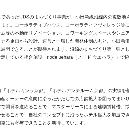
発であったUDSのまちづくり事業が、小田急線沿線内の複数地
ります。コーポラティブハウス、コーポラティブヴィレッジ等
ーム等の不動産リノベーション、コワーキングスペースやシェ
させる企画から設計、運営と一環した開発体制のもと、小田急
に展開できることが期待されます。沿線のまちづくり第一弾と
している複合施設「node uehara（ノード ウエハラ）」
では「ホテルカンラ京都」「ホテルアンテルーム京都」の実績を
動産オーナーの意向に沿ったかたちでの店舗拡大を図ってまい
体で開発を進めることで、マスターリースによる建物賃貸借、
やせることで、自社のコンセプトに沿ったホテル拡大を加速で
開発にも寄与できることを期待しています。