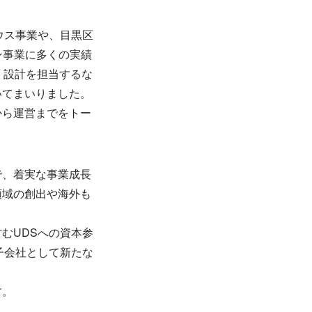
ウス事業や、目黒区
ン事業に多くの実績
・設計を担当するな
いてまいりました。
から運営までをトー
で、着実な事業成長
領域の創出や海外も
むUDSへの資本参
子会社として新たな
す。