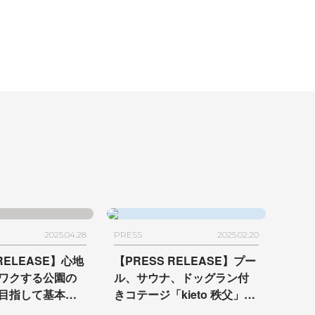
2025.04.28
PRESS
2025.02.20
 RELEASE】心地
【PRESS RELEASE】プー
ワクする公園の
ル、サウナ、ドッグラン付
目指して
基本計
きコテージ「kieto 秩父」が
ン監修に携わっ
3月1日に開業
-UDSにて企