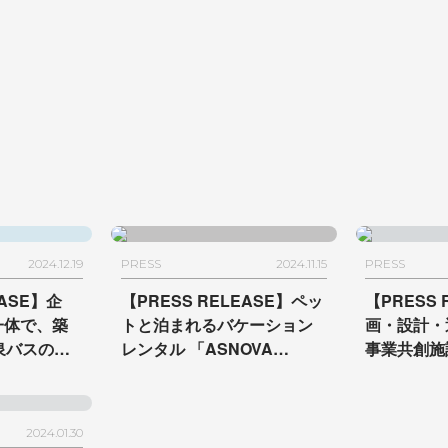
を手がけるARUMON CAFE
た駒沢大学
がオープン
が完了
2024.12.19
PRESS
2024.11.15
PRESS
EASE】企
【PRESS RELEASE】ペッ
【PRESS 
一体で、築
トと泊まれるバケーション
画・設計・
泉バスのり
レンタル 「ASNOVA
事業共創施設
ヘン工房・
RESORT / FOLQ HAKONE
yokoha
スのりばへ
GORA」が箱根強羅に開業
リアの新た
出会いや交
2024.01.30
複合施設