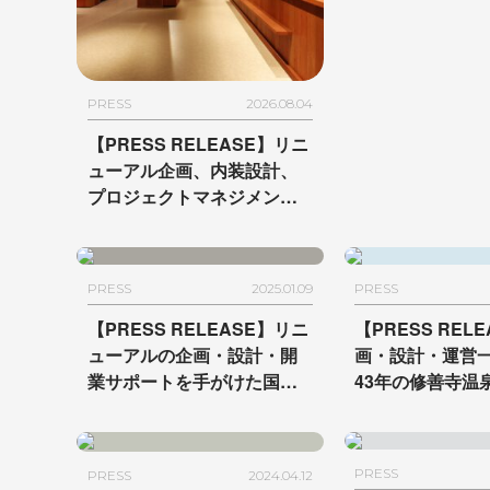
約受付開始
PRESS
2026.08.04
【PRESS RELEASE】リニ
ューアル企画、内装設計、
プロジェクトマネジメント
を手がけた「ハマボールビ
ルディング」がグランドオ
ープン
PRESS
2025.01.09
PRESS
【PRESS RELEASE】リニ
【PRESS REL
ューアルの企画・設計・開
画・設計・運営
業サポートを手がけた国指
43年の修善寺温
定名勝 福岡・柳川「柳川藩
ばを バウムクー
主立花邸 御花」の宿泊棟が
カフェ併設のバ
2025年1月11日にリニュー
リニューアル
PRESS
PRESS
2024.04.12
アルオープン