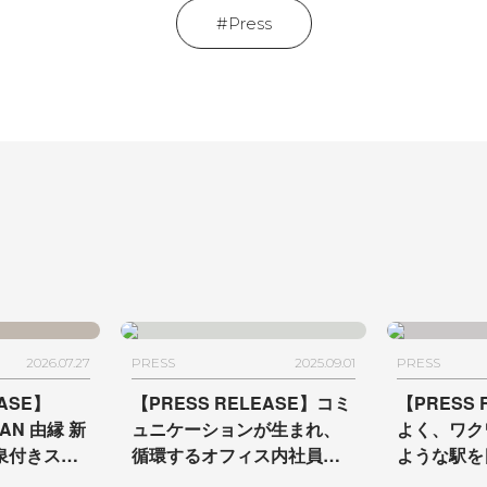
Press
2026.07.27
PRESS
2025.09.01
PRESS
EASE】
【PRESS RELEASE】コミ
【PRESS
KAN 由縁 新
ュニケーションが生まれ、
よく、ワク
泉付きスイ
循環するオフィス内社員専
ような駅を
生、本日予
用カフェ
企画・設計・運営
画、デザイ