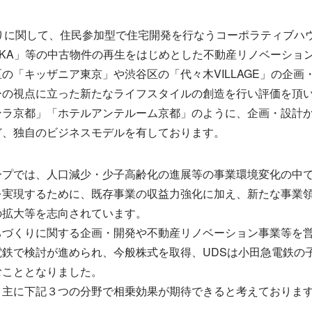
くりに関して、住民参加型で住宅開発を行なうコーポラティブハ
SKA」等の中古物件の再生をはじめとした不動産リノベーショ
の「キッザニア東京」や渋谷区の「代々木VILLAGE」の企画
ーの視点に立った新たなライフスタイルの創造を行い評価を頂
ンラ京都」「ホテルアンテルーム京都」のように、企画・設計
ど、独自のビジネスモデルを有しております。
ープでは、人口減少・少子高齢化の進展等の事業環境変化の中
を実現するために、既存事業の収益力強化に加え、新たな事業
の拡大等を志向されています。
ちづくりに関する企画・開発や不動産リノベーション事業等を営
電鉄で検討が進められ、今般株式を取得、UDSは小田急電鉄の
むこととなりました。
と主に下記３つの分野で相乗効果が期待できると考えておりま