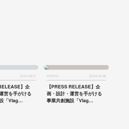
駅リニューアル
画、設計、開業・販売サポ
ートを担当
2024.06.11
PRESS
2024.04.18
RELEASE】企
【PRESS RELEASE】
企
運営を手がける
画・設計・運営を手がける
「Vlag
事業共創施設
「Vlag
ma」が開業
- 横浜エ
yokohama」が6月20日に開
なハブとして、
業
流、共創を促す