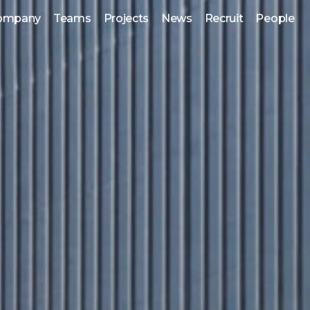
ompany
Teams
Projects
News
Recruit
People