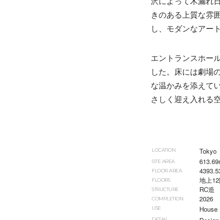
沢によって木漏れ
きのある上質な雰
し、モダンなアー
エントランスホー
した。床には劇場
な温かみを添えて
さしく迎え入れる
Tokyo
LOCATION
613.6
SITE AREA
4393.
FLOOR AREA
地上1
FLOORS
RC造
STRUCTURE
2026
COMPLETION
House
USE
DETAIL