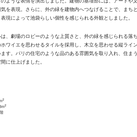
日のような表情を演出しました。建物の基壇部には、アートや
囲気を表現。さらに、外の緑を建物内へつなげることで、まち
ト表現によって池袋らしい個性を感じられる外観としました。
ルは、劇場のロビーのような上質さと、外の緑を感じられる落
のホワイエを思わせるタイルを採用し、木立を思わせる縦ライ
います。パリの住宅のような品のある雰囲気を取り入れ、住ま
空間に仕上げました。
2
9m
2
53m
2階