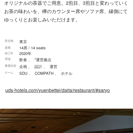
オリジナルの茶器でご用意。2煎目、3煎目と変わっていく
お茶の味わいを、欅のカウンター席やソファ席、縁側にて
ゆっくりとお楽しみいただけます。
東京
所在地
14席 / 14 seats
規模
2020年
竣工年
飲食
、
*運営拠点
用途
企画
、
設計
、
運営
事業内容
SDU
、
COMPATH
、
ホテル
チーム
uds-hotels.com/yuenbettei/daita/restaurant/#saryo