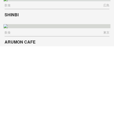
飲食
広島
SHINBI
飲食
東京
ARUMON CAFE
そのほか
神奈川
修善寺温泉バスのりば
飲食
北海道
ニッコースタイルニセコ HANAZONO