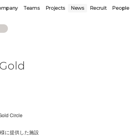
ompany
Teams
Projects
News
Recruit
People
old
 Circle
をお客様に提供した施設