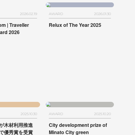
2026.02.19
AWARD
2026.01.30
m | Traveller
Relux of The Year 2025
ard 2026
2025.10.30
AWARD
2025.10.20
が木材利用推進
City development prize of
で
優秀賞を受賞
Minato City green