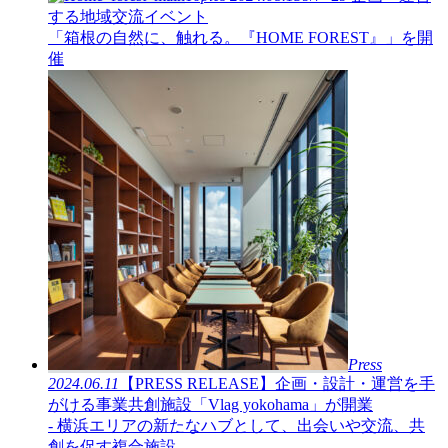
する地域交流イベント
「箱根の自然に、触れる。『HOME FOREST』」を開
催
Press
2024.06.11
【PRESS RELEASE】企画・設計・運営を手
がける事業共創施設「Vlag yokohama」が開業
- 横浜エリアの新たなハブとして、出会いや交流、共
創を促す複合施設