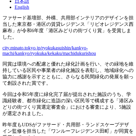
日本語
English
ファサード基壇部、外構、共用部インテリアのデザインを担
当した東京都・港区の賃貸レジデンス「リビオレジデンス西
麻布」が令和6年度「港区みどりの街づくり賞」を受賞しま
した。
city.minato.tokyo.jp/ryokukasuishin/kankyo-
machi/kankyo/ryokuka/kekaku/machidukurishou
同賞は環境への配慮と優れた緑化計画を行い、その緑地を維
持している区民や事業者の緑化施設を表彰し、地域緑化への
協力に感謝を示すとともに、さらなる民間緑化の発展を願っ
て創設された賞です。
今回は令和5年度に緑化完了届が提出された施設のうち、学
識経験者、都市緑化に造詣の深い区民等で構成する「港区み
どりの街づくり賞選定審査会」における審査により、5施設
が選定されました。
昨年度もUDSがファサード・共用部・ランドスケープデザ
イン監修を担当した「ワンルーフレジデンス田町」が同賞を