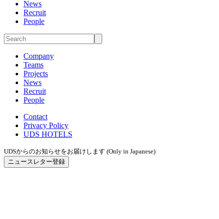
News
Recruit
People
Company
Teams
Projects
News
Recruit
People
Contact
Privacy Policy
UDS HOTELS
UDSからのお知らせをお届けします (Only in Japanese)
ニュースレター登録