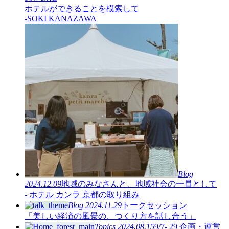
ホテルができることを模索して
-SOKI KANAZAWA
Blog
2024.12.09
地域のみなさんと、地域社会の一員として
- ホテル カンラ 京都の取り組み
Blog
2024.11.29
トークセッション
「美しい経済の風景の、つくり方を話し合う」
Topics
2024.08.15
9/7- 29 企画・運営