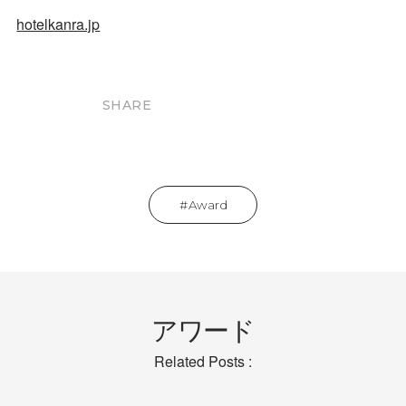
hotelkanra.jp
SHARE
Award
アワード
Related Posts :