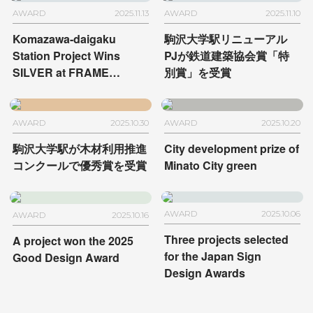
AWARD
2025.11.13
AWARD
2025.11.10
Komazawa-daigaku
駒沢大学駅リニューアル
Station Project Wins
PJが
鉄道建築協会賞「特
SILVER at FRAME
別賞」を受賞
Awards 2025
AWARD
2025.10.30
AWARD
2025.10.20
駒沢大学駅が木材利用推進
City development prize of
コンクールで
優秀賞を受賞
Minato City green
AWARD
2025.10.06
AWARD
2025.10.16
Three projects selected
A project won the 2025
for the Japan Sign
Good Design Award
Design Awards