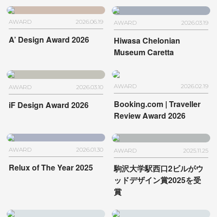
AWARD
2026.06.19
AWARD
2026.03.19
A’ Design Award 2026
Hiwasa Chelonian
Museum Caretta
AWARD
2026.02.19
AWARD
2026.03.10
Booking.com | Traveller
iF Design Award 2026
Review Award 2026
AWARD
2026.01.30
AWARD
2025.11.25
Relux of The Year 2025
駒沢大学駅西口2ビルが
ウ
ッドデザイン賞2025を受
賞