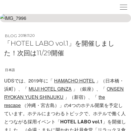
BLOG
2018.11.20
「HOTEL LABO vol.1」を開催しまし
た！次回は11/29開催
日本語
UDSでは、2019年に「
HAMACHO HOTEL
」（日本橋・
浜町）、「
MUJI HOTEL GINZA
」（銀座）、「
ONSEN
RYOKAN YUEN SHINJUKU
」（新宿）、「
the
rescape
（沖縄・宮古島）」の4つのホテル開業を予定し
ています。ホテルにまつわるトピックで、ホテルで働く人
とつながる採用イベント「
HOTEL LABO vol.1
」を開催し
ました。（会場：まちに開かれた社員食堂「リラックス食