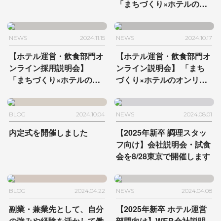
「まちづくり×ホテルのオ
ンリーワンな働き方〜
HAMACHO HOTEL編〜」
を2/20に開催
NEWS
2024.11.15
NEWS
2024.10.17
【ホテル運営・飲食部門オ
【ホテル運営・飲食部門オ
ンライン採用説明会】
ンライン説明会】
「まち
「まちづくり×ホテルのオ
づくり×ホテルのオンリー
ンリーワンな働き方〜由縁
ワンな働き方〜MUJI
別邸 代田編〜」を11/18に
HOTEL GINZA編〜」を
開催
10/22に開催
BLOG
2024.10.04
NEWS
2024.08.01
内定式を開催しました
【2025年新卒 調理スタッ
フ向け】
会社説明会・試食
会を8/28東京で開催します
BLOG
2024.04.22
NEWS
2024.04.08
副業・兼業先として、
自分
【2025年新卒 ホテル運営
の強みや経験を活かして働
部門向け】
WEB会社説明