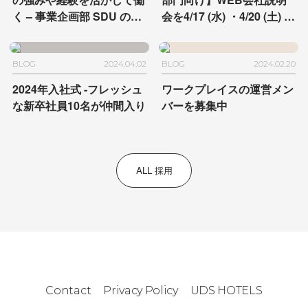
く
– 事業企画部 SDU の場
会を
4/17 (水) ・4/20 (土) ・
合
4/25 (木) に開催します
BLOG
2024.04.02
BLOG
2024.02.20
2024年入社式
-フレッシュ
ワークプレイスの運営メン
な新卒社員10名が仲間入り
バーを募集中
ALL 採用
Contact
Privacy Policy
UDS HOTELS