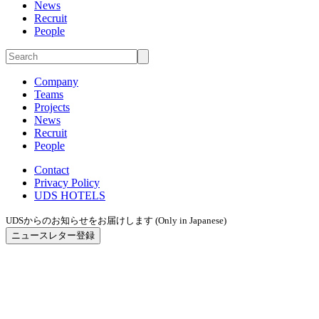
News
Recruit
People
Company
Teams
Projects
News
Recruit
People
Contact
Privacy Policy
UDS HOTELS
UDSからのお知らせをお届けします (Only in Japanese)
ニュースレター登録