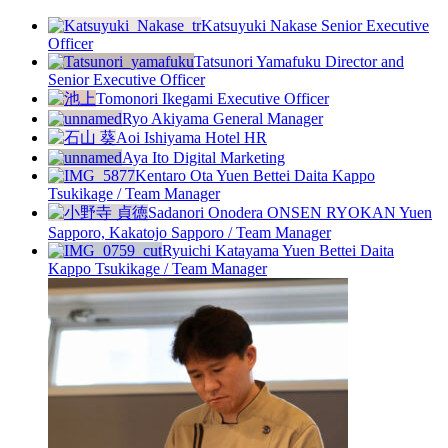
Katsuyuki Nakase
Senior Executive
Officer
Tatsunori Yamafuku
Director and
Senior Executive Officer
Tomonori Ikegami
Executive Officer
Ryo Akiyama
General Manager
Aoi Ishiyama
Hotel HR
Aya Ito
Digital Marketing
Kentaro Ota
Yuen Bettei Daita Kappo
Tsukikage / Team Manager
Sadanori Onodera
ONSEN RYOKAN Yuen
Sapporo, Kakatojo Sapporo / Team Manager
Ryuichi Katayama
Yuen Bettei Daita
Kappo Tsukikage / Team Manager