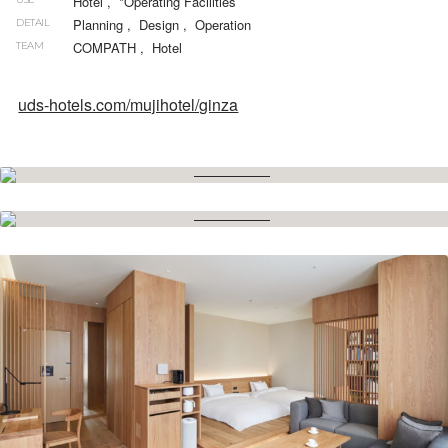
Hotel
,
*Operating Facilities
Planning
,
Design
,
Operation
DETAIL
COMPATH
,
Hotel
TEAM
uds-hotels.com/mujihotel/ginza