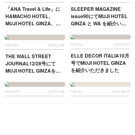
「ANA Travel & Life」に
SLEEPER MAGAZINE
HAMACHO HOTEL、
issue90にてMUJI HOTEL
MUJI HOTEL GINZA、
GINZA と WA を紹介いた
ONSEN RYOKAN 由縁 新
だきました
宿が掲載されました
MEDIA
2019.12.10
MEDIA
2019.12.28
ELLE DECOR ITALIA10月
THE WALL STREET
号でMUJI HOTEL GINZA
JOURNAL12/28号にて
を紹介いただきました
MUJI HOTEL GINZAをご
紹介いただきました
AWARD
2019.12.08
MEDIA
2024.08.05
MUJI HOTEL GINZAが日
Time Out
本空間デザイン賞2019銀
賞を受賞しました