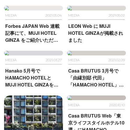
BRUTUS WEB版で紹介さ
「オーガスト」、「ジテン
れました
シャ」が客室に-
MEDIA
2021.05.04
MEDIA
2021.05.02
Forbes JAPAN Web 連載
LEON Web に MUJI
記事にて、MUJI HOTEL
HOTEL GINZAが掲載され
GINZA をご紹介いただき
ました
ました
MEDIA
2021.03.27
MEDIA
2021.02.09
Hanako 5月号で
Casa BRUTUS 3月号で
HAMACHO HOTELと
「由縁別邸 代田」
MUJI HOTEL GINZAをご
「HAMACHO HOTEL」
紹介いただきました
「MUJI HOTEL GINZA」
をご紹介いただきました
MEDIA
2020.10.10
Casa BRUTUS Web「東
京ライフスタイルホテル10
選」にHAMACHO