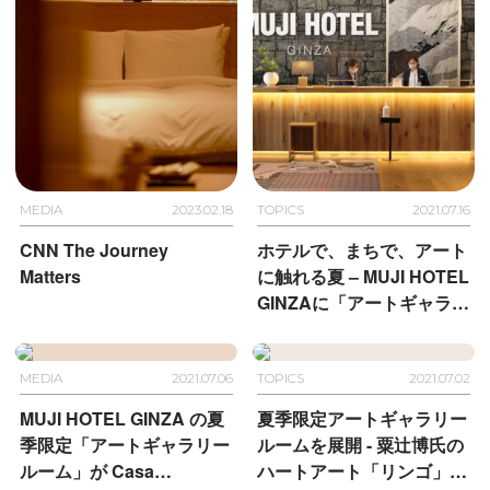
始
MEDIA
2023.02.18
TOPICS
2021.07.16
CNN The Journey
ホテルで、まちで、アート
Matters
に触れる夏 – MUJI HOTEL
GINZAに「アートギャラリ
ールーム」が期間限定で登
場
MEDIA
2021.07.06
TOPICS
2021.07.02
MUJI HOTEL GINZA の夏
夏季限定アートギャラリー
季限定「アートギャラリー
ルームを展開 - 粟辻博氏の
ルーム」が Casa
ハートアート「リンゴ」、