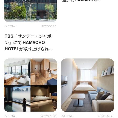
HOTEL、MUJI HOTEL
GINZA、由縁別邸 代田が
選ばれました
MEDIA
2020.10.25
TBS「サンデー・ジャポ
ン」にて HAMACHO
HOTELが取り上げられま
した
MEDIA
2020.09.03
MEDIA
2020.07.06