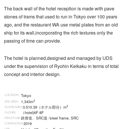
The back wall of the hotel reception is made with pave
stones of trams that used to run in Tokyo over 100 years
ago, and the restaurant WA use metal plates from an old
ship for its wall,incorporating the rich textures only the
passing of time can provide.
The hotel is planned,designed and managed by UDS
under the supervision of Ryohin Keikaku in terms of total
concept and interior design.
Tokyo
LOCATION
2
1,343m
SITE AREA
2
3,510.39（ホテル部分）m
FLOOR AREA
（hotel)6F-8F
FLOORS
鉄骨造、SRC造 /steel frame, SRC
STRUCTURE
2019
COMPLETION
USE