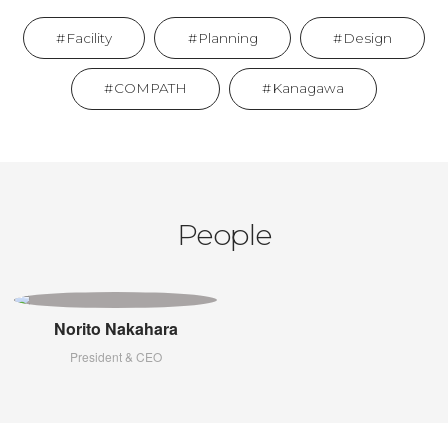
Facility
Planning
Design
COMPATH
Kanagawa
People
Norito Nakahara
President & CEO