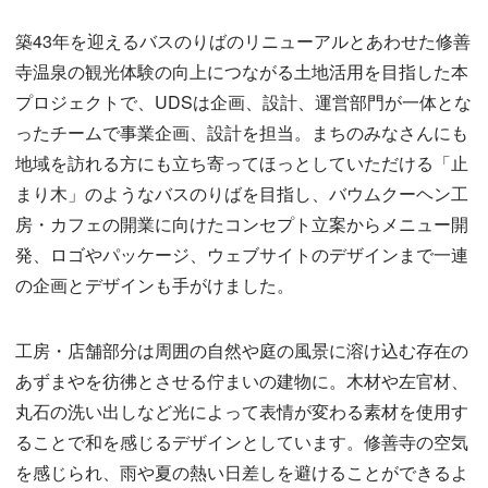
築43年を迎えるバスのりばのリニューアルとあわせた修善
寺温泉の観光体験の向上につながる土地活用を目指した本
プロジェクトで、UDSは企画、設計、運営部門が一体とな
ったチームで事業企画、設計を担当。まちのみなさんにも
地域を訪れる方にも立ち寄ってほっとしていただける「止
まり木」のようなバスのりばを目指し、バウムクーヘン工
房・カフェの開業に向けたコンセプト立案からメニュー開
発、ロゴやパッケージ、ウェブサイトのデザインまで一連
の企画とデザインも手がけました。
工房・店舗部分は周囲の自然や庭の風景に溶け込む存在の
あずまやを彷彿とさせる佇まいの建物に。木材や左官材、
丸石の洗い出しなど光によって表情が変わる素材を使用す
ることで和を感じるデザインとしています。修善寺の空気
を感じられ、雨や夏の熱い日差しを避けることができるよ