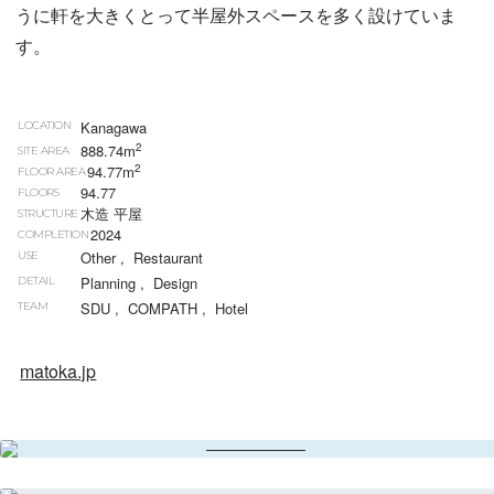
うに軒を大きくとって半屋外スペースを多く設けていま
す。
Kanagawa
LOCATION
2
888.74m
SITE AREA
2
94.77m
FLOOR AREA
94.77
FLOORS
木造 平屋
STRUCTURE
2024
COMPLETION
Other
,
Restaurant
USE
Planning
,
Design
DETAIL
SDU
,
COMPATH
,
Hotel
TEAM
matoka.jp