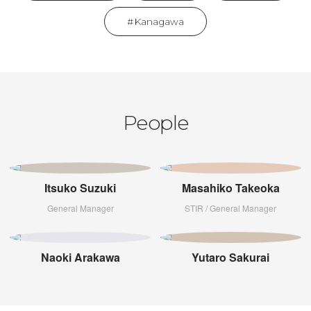
Kanagawa
People
Itsuko Suzuki
Masahiko Takeoka
General Manager
STIR / General Manager
Naoki Arakawa
Yutaro Sakurai