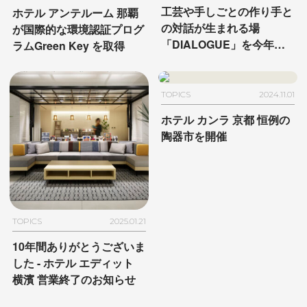
工芸や手しごとの作り手と
ホテル アンテルーム 那覇
の対話が生まれる場
が
国際的な環境認証プログ
「DIALOGUE」を今年も
ラムGreen Key を取得
ホテル カンラ 京都で開催
します。
TOPICS
2024.11.01
ホテル カンラ 京都 恒例の
陶器市を開催
TOPICS
2025.01.21
10年間ありがとうございま
した
- ホテル エディット
横濱 営業終了のお知らせ