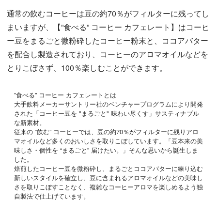
通常の飲むコーヒーは豆の約70％がフィルターに残ってし
まいますが、【”食べる” コーヒー カフェレート】はコーヒ
ー豆をまるごと微粉砕したコーヒー粉末と、ココアバター
を配合し製造されており、コーヒーのアロマオイルなどを
とりこぼさず、100％楽しむことができます。
”食べる” コーヒー カフェレートとは
大手飲料メーカーサントリー社のベンチャープログラムにより開発
された「コーヒー豆を "まるごと" 味わい尽くす」サスティナブル
な新素材。
従来の “飲む” コーヒーでは、豆の約70％がフィルターに残りアロ
マオイルなど多くのおいしさを取りこぼしています。「豆本来の美
味しさ・個性を “まるごと” 届けたい。」そんな思いから誕生しま
した。
焙煎したコーヒー豆を微粉砕し、まるごとココアバターに練り込む
新しいスタイルを確立し、豆に含まれるアロマオイルなどの美味し
さを取りこぼすことなく、複雑なコーヒーアロマを楽しめるよう独
自製法で仕上げています。