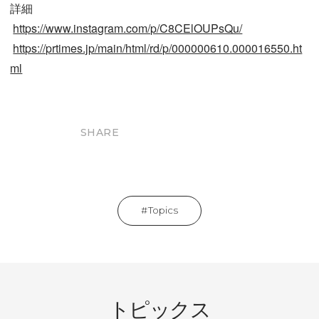
詳細
https://www.instagram.com/p/C8CElOUPsQu/
https://prtimes.jp/main/html/rd/p/000000610.000016550.ht
ml
SHARE
Topics
トピックス