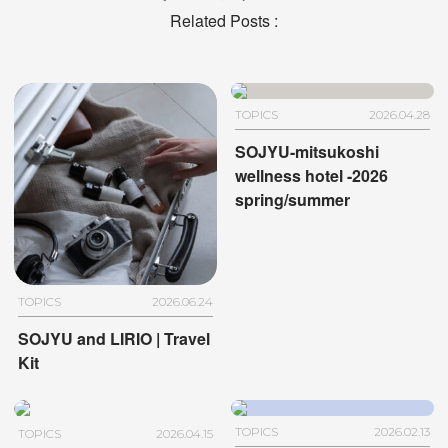
Related Posts :
TOPICS
2026.04.28
SOJYU-mitsukoshi
wellness hotel -2026
spring/summer
TOPICS
2026.06.24
SOJYU and LIRIO | Travel
Kit
TOPICS
2026.02.13
TOPICS
2026.04.15