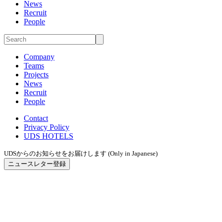
News
Recruit
People
Company
Teams
Projects
News
Recruit
People
Contact
Privacy Policy
UDS HOTELS
UDSからのお知らせをお届けします (Only in Japanese)
ニュースレター登録