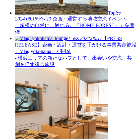
Topics
2024.08.15
9/7- 29 企画・運営する地域交流イベント
「箱根の自然に、触れる。『HOME FOREST』」を開
催
Press
2024.06.11
【PRESS
RELEASE】企画・設計・運営を手がける事業共創施設
「Vlag yokohama」が開業
- 横浜エリアの新たなハブとして、出会いや交流、共
創を促す複合施設