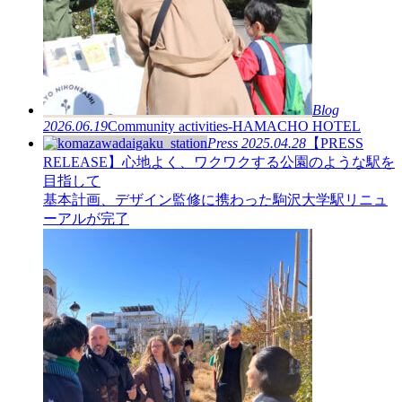
Blog
2026.06.19
Community activities-HAMACHO HOTEL
Press
2025.04.28
【PRESS
RELEASE】心地よく、ワクワクする公園のような駅を
目指して
基本計画、デザイン監修に携わった駒沢大学駅リニュ
ーアルが完了