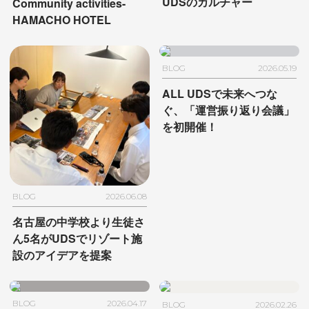
UDSのカルチャー
Community activities-
HAMACHO HOTEL
BLOG
2026.05.19
ALL UDSで未来へつな
ぐ、
「運営振り返り会議」
を初開催！
BLOG
2026.06.08
名古屋の中学校より生徒さ
ん5名が
UDSでリゾート施
設のアイデアを提案
BLOG
2026.04.17
BLOG
2026.02.26