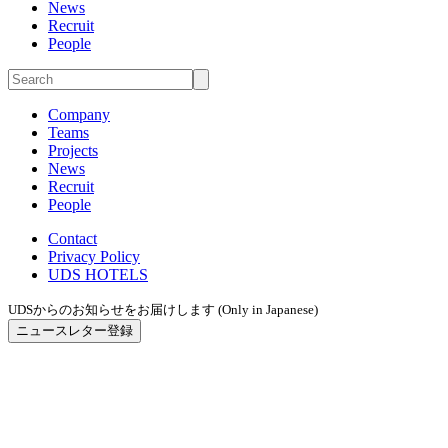
News
Recruit
People
Company
Teams
Projects
News
Recruit
People
Contact
Privacy Policy
UDS HOTELS
UDSからのお知らせをお届けします (Only in Japanese)
ニュースレター登録