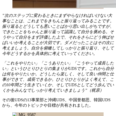
”次のステップに変わるときにまずやらなければいけない大
事なことは、これまでをきちんと振り返ってみることです。
振り返るとどうしても悪いことばかり思い出しがちですが、
できたことをちゃんと振り返って認識して自分を褒める。そ
うやって自分をまず評価した上で、それをさらにどう伸ばせ
ばいいか考えることが大切です。ダメだったことはその次に
考えましょう。自分を俯瞰してしっかりと振り返り、そして
今年どうするかを具体的に考えていってください。
「これをやりたい」「こうありたい」「こうやって成長した
い」というひとりひとりの集まりがUDSです。これから自分
は何をやりたいか。どうしたら楽しく、そして良い仲間と仕
事ができて、成長できるか。ひとりひとりがよく考えて、こ
の10年間どう生きていくか、そしてUDSとしてどう歩んでい
くかをみんなでしっかり考えていきましょう”（梶原）
その後UDSの13事業部と沖縄UDS、中国誉都思、韓国UDS
から、今年のトピックや目標が共有されました。