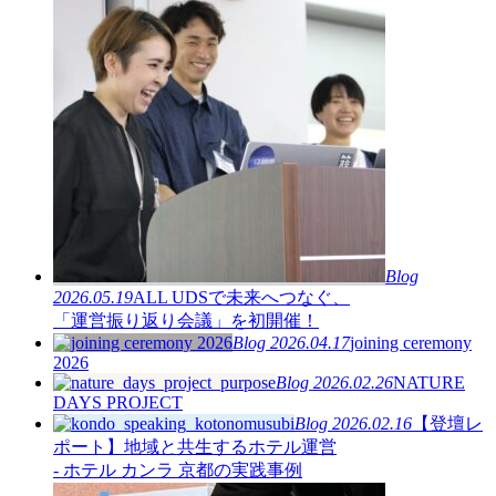
Blog
2026.05.19
ALL UDSで未来へつなぐ、
「運営振り返り会議」を初開催！
Blog
2026.04.17
joining ceremony
2026
Blog
2026.02.26
NATURE
DAYS PROJECT
Blog
2026.02.16
【登壇レ
ポート】地域と共生するホテル運営
- ホテル カンラ 京都の実践事例