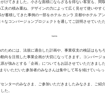
手がけてきました。小さな面積にならざるを得ない客室も、間
の工夫の積み重ね、デザインの力によって広く見せて使いやす
Sが蓄積してきた事例の一部をホテル カンラ 京都やホテル ア
様々なコンバージョンプロジェクトを通してご説明させていた
功のためには、法規に適合した計画や、事業収支の検証はもち
の動向を注視した事業企画が大切になってきます。コンバージ
梶原が強みとする「企画」についてもお話させていただきまし
集まりいただいた参加者のみなさんは集中して耳を傾けていら
営センターのみなさま、ご参加いただきましたみなさま、ご紹
ました。