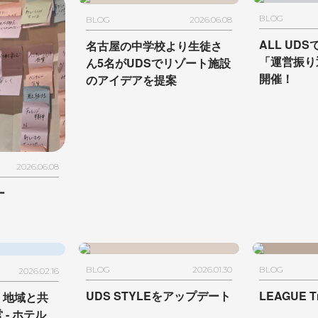
BLOG
BLOG
2026.06.08
ALL UD
名古屋の中学校より生徒さ
「運営振り
ん5名が
UDSでリゾート施設
開催！
のアイデアを提案
2026.06.08
ー
BLOG
2026.01.30
BLOG
2026.02.16
UDS STYLEをアップデート
LEAGUE Tn
】地域と共
営
- ホテル