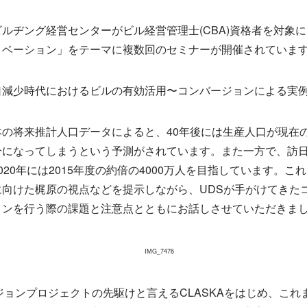
ルヂング経営センターがビル経営管理士(CBA)資格者を対象
ノベーション」をテーマに複数回のセミナーが開催されていま
口減少時代におけるビルの有効活用〜コンバージョンによる実
の将来推計人口データによると、40年後には生産人口が現在の
分になってしまうという予測がされています。また一方で、訪
020年には2015年度の約倍の4000万人を目指しています。こ
に向けた梶原の視点などを提示しながら、UDSが手がけてきた
ョンを行う際の課題と注意点とともにお話しさせていただきま
ジョンプロジェクトの先駆けと言えるCLASKAをはじめ、これ