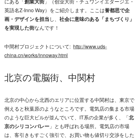
にある「
創業大街
」（创业大街・チュワンイエダージエ・
英語名Z-Inno Way）をご紹介します。ここは
誉都思で企
画・デザインを担当
し、
社会に意味のある「まちづくり」
を実現した街
なんです！
中間村プロジェクトについて:
http://www.uds-
china.cn/works/innoway.html
北京の電脳街、中関村
北京の中心から北西のエリアに位置する中関村は、東京で
例えると秋葉原のようなところです。電気店の集まる市場
のような巨大ビルが並んでいて、IT系の企業が多く、「
北
京のシリコンバレー
」とも呼ばれる場所。電気店の市場
は、客引きもすごく強引で、お買い物も値切り交渉をした