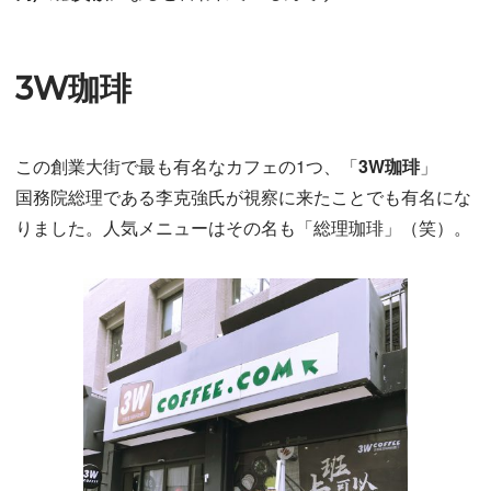
3W珈琲
この創業大街で最も有名なカフェの1つ、「
3W珈琲
」
国務院総理である李克強氏が視察に来たことでも有名にな
りました。人気メニューはその名も「総理珈琲」（笑）。