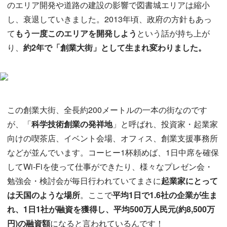
のエリア開発や道路の建設の影響で図書城エリアは縮小
し、衰退していきました。2013年頃、政府の方針もあっ
て
もう一度このエリアを開発しよう
という話が持ち上が
り、
約2年で「創業大街」として生まれ変わりました。
この創業大街、全長約200メートルの一本の街なのです
が、「
科学技術創業の発祥地
」と呼ばれ、投資家・起業家
向けの喫茶店、イベント会場、オフィス、創業支援事務所
などが並んでいます。コーヒー1杯頼めば、1日中席を確保
してWi-Fiを使って仕事ができたり、様々なプレゼン会・
勉強会・検討会が毎日行われていてまさに
起業家にとって
は天国のような場所
。ここで
平均1日で1.6社の企業が生ま
れ、1日1社が融資を獲得し、平均500万人民元(約8,500万
円)の融資額
になると言われているんです！