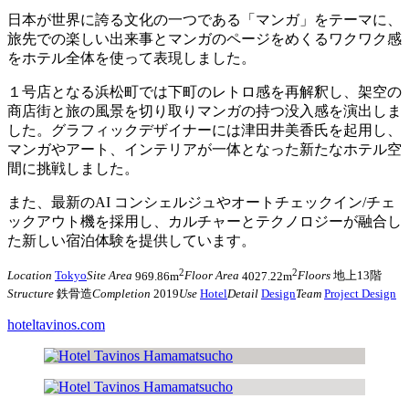
日本が世界に誇る文化の一つである「マンガ」をテーマに、
旅先での楽しい出来事とマンガのページをめくるワクワク感
をホテル全体を使って表現しました。
１号店となる浜松町では下町のレトロ感を再解釈し、架空の
商店街と旅の風景を切り取りマンガの持つ没入感を演出しま
した。グラフィックデザイナーには津田井美香氏を起用し、
マンガやアート、インテリアが一体となった新たなホテル空
間に挑戦しました。
また、最新のAI コンシェルジュやオートチェックイン/チェ
ックアウト機を採用し、カルチャーとテクノロジーが融合し
た新しい宿泊体験を提供しています。
2
2
Location
Tokyo
Site Area
969.86m
Floor Area
4027.22m
Floors
地上13階
Structure
鉄骨造
Completion
2019
Use
Hotel
Detail
Design
Team
Project Design
hoteltavinos.com