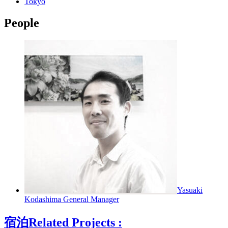
Tokyo
People
Yasuaki
Kodashima
General Manager
宿泊
Related Projects :