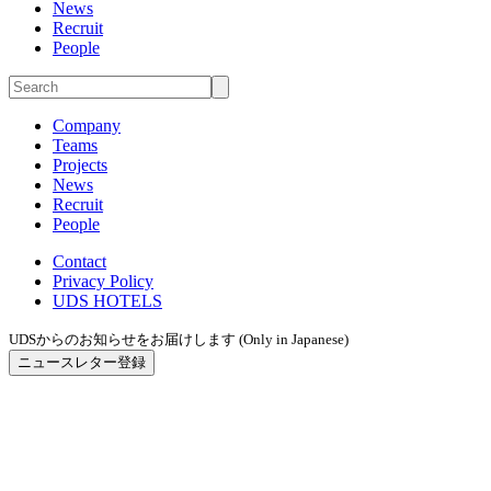
News
Recruit
People
Company
Teams
Projects
News
Recruit
People
Contact
Privacy Policy
UDS HOTELS
UDSからのお知らせをお届けします (Only in Japanese)
ニュースレター登録