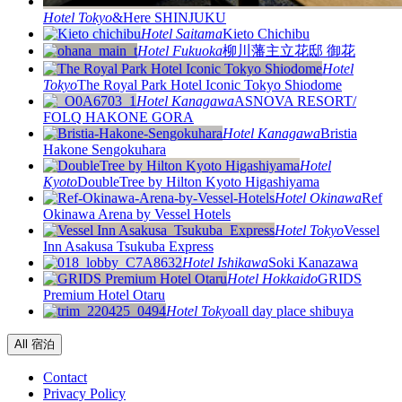
Hotel
Tokyo
&Here SHINJUKU
Hotel
Saitama
Kieto Chichibu
Hotel
Fukuoka
柳川藩主立花邸 御花
Hotel
Tokyo
The Royal Park Hotel Iconic Tokyo Shiodome
Hotel
Kanagawa
ASNOVA RESORT/
FOLQ HAKONE GORA
Hotel
Kanagawa
Bristia
Hakone Sengokuhara
Hotel
Kyoto
DoubleTree by Hilton Kyoto Higashiyama
Hotel
Okinawa
Ref
Okinawa Arena by Vessel Hotels
Hotel
Tokyo
Vessel
Inn Asakusa Tsukuba Express
Hotel
Ishikawa
Soki Kanazawa
Hotel
Hokkaido
GRIDS
Premium Hotel Otaru
Hotel
Tokyo
all day place shibuya
All 宿泊
Contact
Privacy Policy