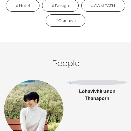
Hotel
Design
COMPATH
Okinawa
People
Lohavivhitranon
Thanaporn