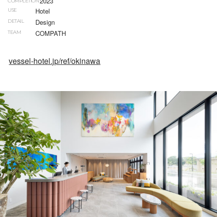
2023
COMPLETION
Hotel
USE
Design
DETAIL
COMPATH
TEAM
vessel-hotel.jp/ref/okinawa