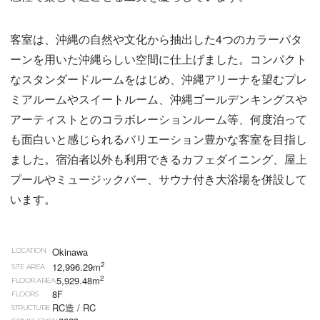
客室は、沖縄の自然や文化から抽出した4つのカラーパタ
ーンを用いた沖縄らしい空間に仕上げました。コンパクト
なスタンダードルームをはじめ、沖縄アリーナを望むプレ
ミアルームやスイートルーム、沖縄ゴールデンキングスや
アーティストとのコラボレーションルーム等、何度泊って
も面白いと感じられるバリエーション豊かな客室を目指し
ました。宿泊者以外も利用できるカフェダイニング、屋上
プールやミュージックバー、サウナ付き大浴場を併設して
います。
Okinawa
LOCATION
2
12,996.29m
SITE AREA
2
5,929.48m
FLOOR AREA
8F
FLOORS
RC造 / RC
STRUCTURE