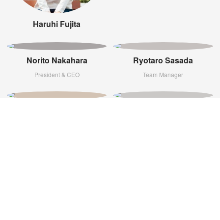
Haruhi Fujita
Norito Nakahara
Ryotaro Sasada
President & CEO
Team Manager
Yutaro Sakurai
Satoshi Koizumi
Executive Officer
Related News