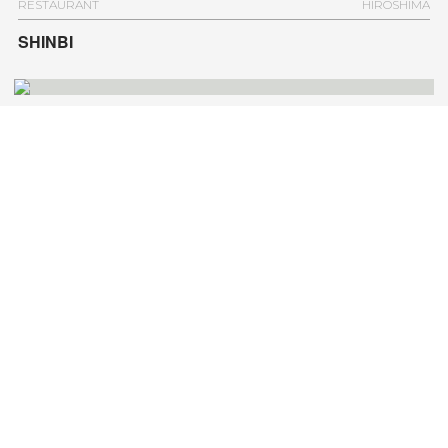
RESTAURANT
HIROSHIMA
SHINBI
RESTAURANT
TOKYO
ARUMON CAFE
OTHER
KANAGAWA
修善寺温泉バスのりば
RESTAURANT
HOKKAIDO
Nikko Style Niseko HANAZONO
RESTAURANT
CHIBA