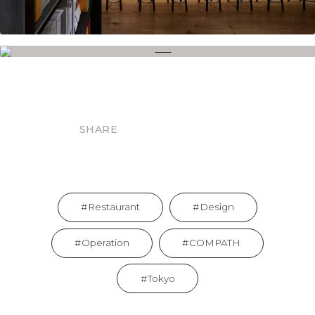
SHARE
Restaurant
Design
Operation
COMPATH
Tokyo