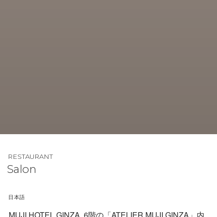
RESTAURANT
Salon
日本語
MUJI HOTEL GINZA
6階の「ATELIER MUJI GINZA」内