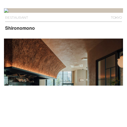
RESTAURANT
TOKYO
Shironomono
RESTAURANT
HIROSHIMA