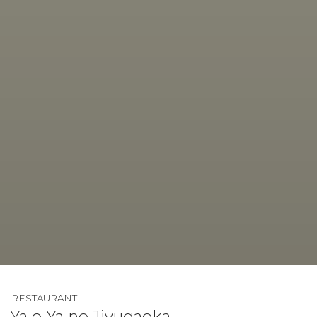
RESTAURANT
Ya o Ya no Jiyugaoka