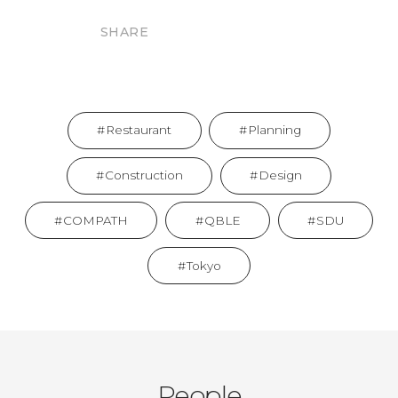
SHARE
Restaurant
Planning
Construction
Design
COMPATH
QBLE
SDU
Tokyo
People