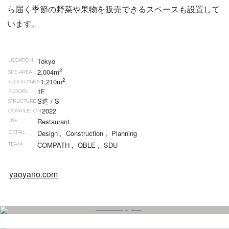
ら届く季節の野菜や果物を販売できるスペースも設置して
います。
Tokyo
LOCATION
2
2,004m
SITE AREA
2
1,210m
FLOOR AREA
1F
FLOORS
S造 / S
STRUCTURE
2022
COMPLETION
Restaurant
USE
Design
,
Construction
,
Planning
DETAIL
COMPATH
,
QBLE
,
SDU
TEAM
yaoyano.com